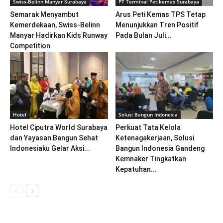
Swiss-Belinn Manyar Surabaya
PT Terminal Petikemas Surabaya
Semarak Menyambut
Arus Peti Kemas TPS Tetap
Kemerdekaan, Swiss-Belinn
Menunjukkan Tren Positif
Manyar Hadirkan Kids Runway
Pada Bulan Juli...
Competition
Hotel
Solusi Bangun Indonesia
Hotel Ciputra World Surabaya
Perkuat Tata Kelola
dan Yayasan Bangun Sehat
Ketenagakerjaan, Solusi
Indonesiaku Gelar Aksi...
Bangun Indonesia Gandeng
Kemnaker Tingkatkan
Kepatuhan...