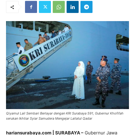
Qiyamul Lail Sembari Berlayar dengan KRI Surabaya 591, Gubernur Khofifah
serukan Ikhtiar Syiar Samudera Mengejar Lailatul Qadar
hariansurabaya.com | SURABAYA –
Gubernur Jawa