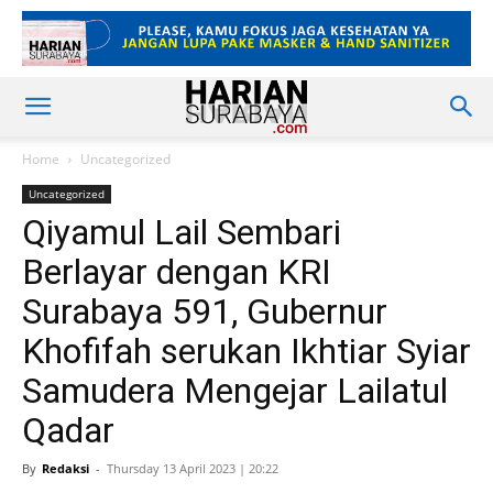
Home
Uncategorized
Uncategorized
Qiyamul Lail Sembari
Berlayar dengan KRI
Surabaya 591, Gubernur
Khofifah serukan Ikhtiar Syiar
Samudera Mengejar Lailatul
Qadar
By
Redaksi
-
Thursday 13 April 2023 | 20:22