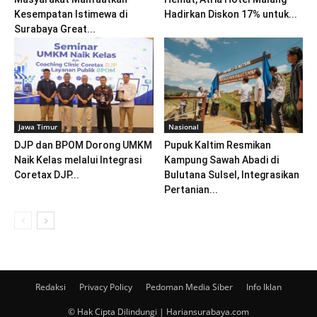
Kesempatan Istimewa di
Hadirkan Diskon 17% untuk...
Surabaya Great...
Jawa Timur
Nasional
DJP dan BPOM Dorong UMKM
Pupuk Kaltim Resmikan
Naik Kelas melalui Integrasi
Kampung Sawah Abadi di
Coretax DJP...
Bulutana Sulsel, Integrasikan
Pertanian...
Redaksi
Privacy Policy
Pedoman Media Siber
Info Iklan
© Hak Cipta Dilindungi | Hariansurabaya.com