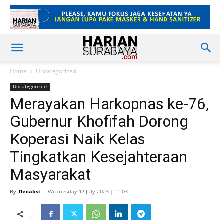
Home
Uncategorized
Uncategorized
Merayakan Harkopnas ke-76,
Gubernur Khofifah Dorong
Koperasi Naik Kelas
Tingkatkan Kesejahteraan
Masyarakat
By
Redaksi
-
Wednesday 12 July 2023 | 11:03