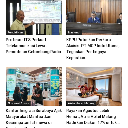
Pendidikan
Nasional
Profesor ITS Perkuat
KPPU Putuskan Perkara
Telekomunikasi Lewat
Akuisisi PT MCP Indo Utama,
Pemodelan Gelombang Radio
Tegaskan Pentingnya
Kepastian...
Ekonomi Bisnis
Atria Hotel Malang
Kantor Imigrasi Surabaya Ajak
Rayakan Agustus Lebih
Masyarakat Manfaatkan
Hemat, Atria Hotel Malang
Kesempatan Istimewa di
Hadirkan Diskon 17% untuk...