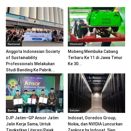
Nasional
Otomotif
Anggota Indonesian Society
Mobeng Membuka Cabang
of Sustainability
Terbaru Ke 11 di Jawa Timur
Professionals Melakukan
Ke 30...
Studi Banding Ke Pabrik...
Berita
Seluler
DJP Jatim–GP Ansor Jatim
Indosat, Ooredoo Group,
Jalin Kerja Sama, Untuk
Nokia, dan NVIDIA Luncurkan
Tingkatkan Literasi Pajak
Zankore by Indosat, Siap...