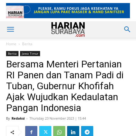
Home
Berita
Berita
Jawa Timur
Bersama Menteri Pertanian
RI Panen dan Tanam Padi di
Tuban, Gubernur Khofifah
Ajak Wujudkan Kedaulatan
Pangan Indonesia
By
Redaksi
-
Thursday 23 November 2023 | 15:44