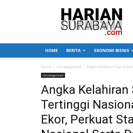
Harian
Surabaya
HOME
BERITA
EKONOMI BISNIS
Home
Uncategorized
Angka Kelahiran Sapi di Jati
Uncategorized
Angka Kelahiran 
Tertinggi Nasion
Ekor, Perkuat S