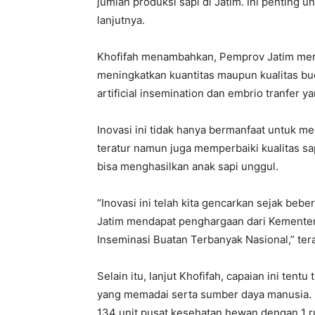
jumlah produksi sapi di Jatim. Ini penting
lanjutnya.
Khofifah menambahkan, Pemprov Jatim me
meningkatkan kuantitas maupun kualitas bud
artificial insemination dan embrio tranfer 
Inovasi ini tidak hanya bermanfaat untuk m
teratur namun juga memperbaiki kualitas sap
bisa menghasilkan anak sapi unggul.
“Inovasi ini telah kita gencarkan sejak beb
Jatim mendapat penghargaan dari Kementer
Inseminasi Buatan Terbanyak Nasional,” ter
Selain itu, lanjut Khofifah, capaian ini tent
yang memadai serta sumber daya manusia. S
134 unit pusat kesehatan hewan dengan 1 r