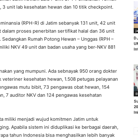
 3 unit lab kesehatan hewan dan 10 titik checkpoint.
minansia (RPH-R) di Jatim sebanyak 131 unit, 42 unit
it dalam proses penerbitan sertifikat halal dan 36 unit
J
D
KV). Sedangkan Rumah Potong Hewan – Unggas (RPH –
UM
memiliki NKV 49 unit dan badan usaha yang ber-NKV 881
In
ternakan yang mumpuni. Ada sebnayak 950 orang dokter
k veteriner kesehatan hewan, 1.508 petugas pelayanan
engawas mutu bibit, 73 pengawas obat hewan, 154
E
n, 7 auditor NKV dan 124 pengawas kesehatan
Su
20
In
ta miliki menjadi wujud komitmen Jatim untuk
g. Apabila sistem ini diduplikasi ke berbagai daerah,
apa tahun Indonesia bisa menghasilkan lebih banyak