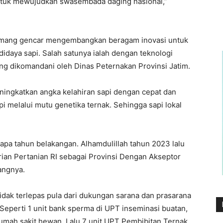
 untuk mewujudkan swasembada daging nasional,”
mang gencar mengembangkan beragam inovasi untuk
idaya sapi. Salah satunya ialah dengan teknologi
yang dikomandani oleh Dinas Peternakan Provinsi Jatim.
eningkatkan angka kelahiran sapi dengan cepat dan
i melalui mutu genetika ternak. Sehingga sapi lokal
erapa tahun belakangan. Alhamdulillah tahun 2023 lalu
ian Pertanian RI sebagai Provinsi Dengan Akseptor
angnya.
u tidak terlepas pula dari dukungan sarana dan prasarana
eperti 1 unit bank sperma di UPT inseminasi buatan,
umah sakit hewan. Lalu 7 unit UPT Pembibitan Ternak