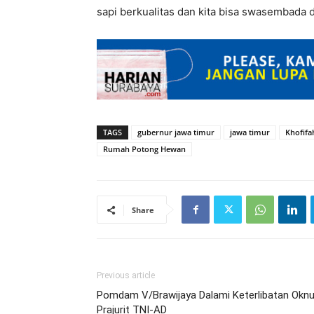
sapi berkualitas dan kita bisa swasembada 
TAGS
gubernur jawa timur
jawa timur
Khofifa
Rumah Potong Hewan
Share
Previous article
Pomdam V/Brawijaya Dalami Keterlibatan Okn
Prajurit TNI-AD