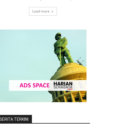
Load more
BERITA TERKINI