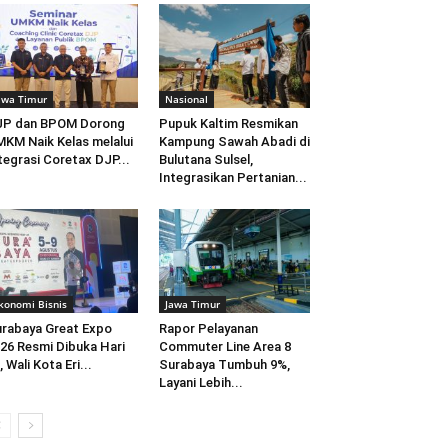
awa Timur
Nasional
JP dan BPOM Dorong
Pupuk Kaltim Resmikan
KM Naik Kelas melalui
Kampung Sawah Abadi di
tegrasi Coretax DJP...
Bulutana Sulsel,
Integrasikan Pertanian...
konomi Bisnis
Jawa Timur
rabaya Great Expo
Rapor Pelayanan
26 Resmi Dibuka Hari
Commuter Line Area 8
i, Wali Kota Eri...
Surabaya Tumbuh 9%,
Layani Lebih...