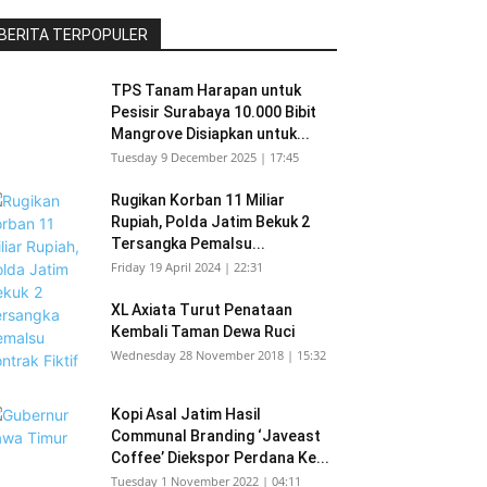
BERITA TERPOPULER
TPS Tanam Harapan untuk
Pesisir Surabaya 10.000 Bibit
Mangrove Disiapkan untuk...
Tuesday 9 December 2025 | 17:45
Rugikan Korban 11 Miliar
Rupiah, Polda Jatim Bekuk 2
Tersangka Pemalsu...
Friday 19 April 2024 | 22:31
XL Axiata Turut Penataan
Kembali Taman Dewa Ruci
Wednesday 28 November 2018 | 15:32
Kopi Asal Jatim Hasil
Communal Branding ‘Javeast
Coffee’ Diekspor Perdana Ke...
Tuesday 1 November 2022 | 04:11