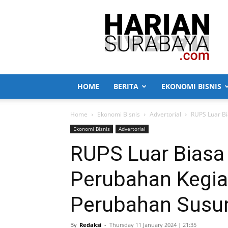
Harian
Surabaya
HOME
BERITA
EKONOMI BISNIS
Home
Ekonomi Bisnis
Advertorial
RUPS Luar Bi
Ekonomi Bisnis
Advertorial
RUPS Luar Biasa 
Perubahan Kegia
Perubahan Susu
By
Redaksi
-
Thursday 11 January 2024 | 21:35