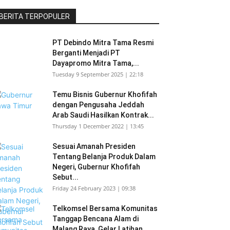
BERITA TERPOPULER
PT Debindo Mitra Tama Resmi
Berganti Menjadi PT
Dayapromo Mitra Tama,...
Tuesday 9 September 2025 | 22:18
Temu Bisnis Gubernur Khofifah
dengan Pengusaha Jeddah
Arab Saudi Hasilkan Kontrak...
Thursday 1 December 2022 | 13:45
Sesuai Amanah Presiden
Tentang Belanja Produk Dalam
Negeri, Gubernur Khofifah
Sebut...
Friday 24 February 2023 | 09:38
Telkomsel Bersama Komunitas
Tanggap Bencana Alam di
Malang Raya, Gelar Latihan...