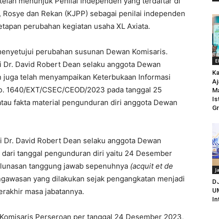
 telah menunjuk Penilai Independen yang terdaftar di
ar, Rosye dan Rekan (KJPP) sebagai penilai independen
tapan perubahan kegiatan usaha XL Axiata.
 menyetujui perubahan susunan Dewan Komisaris.
E
ri Dr. David Robert Dean selaku anggota Dewan
Ka
n juga telah menyampaikan Keterbukaan Informasi
Aj
no. 1640/EXT/CSEC/CEOD/2023 pada tanggal 25
M
Is
atau fakta material pengunduran diri anggota Dewan
Gr
i Dr. David Robert Dean selaku anggota Dewan
i dari tanggal pengunduran diri yaitu 24 Desember
lunasan tanggung jawab sepenuhnya
(acquit et de
J
ngawasan yang dilakukan sejak pengangkatan menjadi
D
rakhir masa jabatannya.
UM
In
Komisaris Perseroan per tanggal 24 Desember 2023,