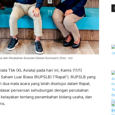
ha dan Perubahan Susunan Dewan Komisaris (foto : ist)
ata Tbk (XL Axiata) pada hari ini, Kamis (11/1)
aham Luar Biasa (RUPSLB) (“Rapat”). RUPSLB yang
 dua mata acara yang telah disetujui dalam Rapat,
n dasar perseroan sehubungan dengan perubahan
 kelayakan tentang penambahan bidang usaha, dan
is.