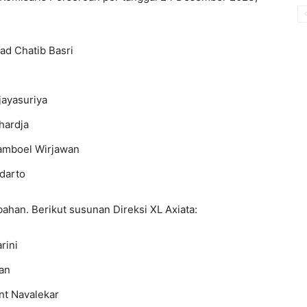
 Chatib Basri
asuriya
ardja
mboel Wirjawan
darto
bahan. Berikut susunan Direksi XL Axiata:
ini
an
Navalekar