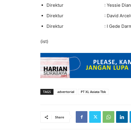
Direktur : Yessie Dianty 
Direktur : David Arcelus
Direktur : I Gede Darma
(ist)
TAGS
advertorial
PT XL Axiata Tbk
Share