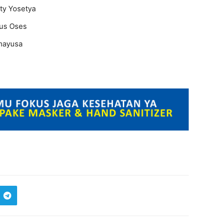
Yosetya
 Oses
yusa