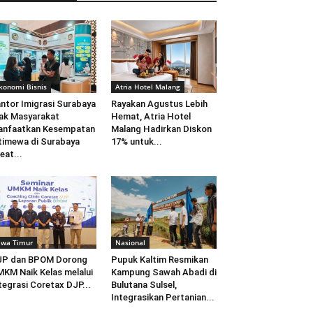
konomi Bisnis
Atria Hotel Malang
ntor Imigrasi Surabaya
Rayakan Agustus Lebih
ak Masyarakat
Hemat, Atria Hotel
anfaatkan Kesempatan
Malang Hadirkan Diskon
timewa di Surabaya
17% untuk...
eat...
awa Timur
Nasional
JP dan BPOM Dorong
Pupuk Kaltim Resmikan
KM Naik Kelas melalui
Kampung Sawah Abadi di
tegrasi Coretax DJP...
Bulutana Sulsel,
Integrasikan Pertanian...