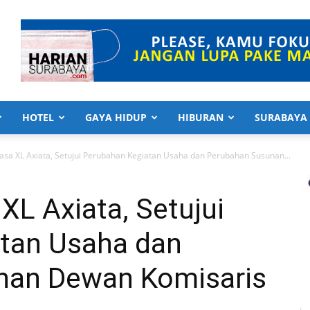
HOTEL
GAYA HIDUP
HIBURAN
SURABAYA
asa XL Axiata, Setujui Perubahan Kegiatan Usaha dan Perubahan Susunan...
XL Axiata, Setujui
tan Usaha dan
nan Dewan Komisaris