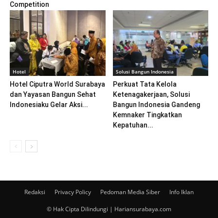
Competition
Hotel
Solusi Bangun Indonesia
Hotel Ciputra World Surabaya
Perkuat Tata Kelola
dan Yayasan Bangun Sehat
Ketenagakerjaan, Solusi
Indonesiaku Gelar Aksi...
Bangun Indonesia Gandeng
Kemnaker Tingkatkan
Kepatuhan...
Redaksi
Privacy Policy
Pedoman Media Siber
Info Iklan
© Hak Cipta Dilindungi | Hariansurabaya.com