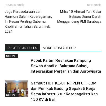
Previous article
Next article
Jaga Persaudaraan dan
Mitra 10 Ahmad Yani Gelar
Harmoni Dalam Keberagaman,
Baksos Donor Darah
Ini Pesan Penting Gubernur
Menggandeng PMI Surabaya
Khofifah di Tahun Baru Imlek
2024
RELATED ARTICLES
MORE FROM AUTHOR
Nasional
Pupuk Kaltim Resmikan Kampung
Sawah Abadi di Bulutana Sulsel,
Integrasikan Pertanian dan Agrowisata
Sambut HUT KE-81 RI, PLN UIT JBM
dan Pemkab Badung Sepakati Kerja
Sama Infrastruktur Ketenagalistrikan
Nasional
150 KV di Bali