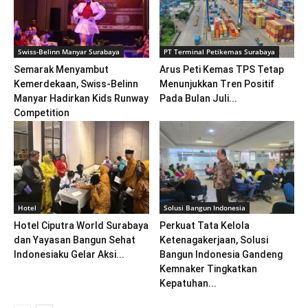
Swiss-Belinn Manyar Surabaya
PT Terminal Petikemas Surabaya
Semarak Menyambut
Arus Peti Kemas TPS Tetap
Kemerdekaan, Swiss-Belinn
Menunjukkan Tren Positif
Manyar Hadirkan Kids Runway
Pada Bulan Juli...
Competition
Hotel
Solusi Bangun Indonesia
Hotel Ciputra World Surabaya
Perkuat Tata Kelola
dan Yayasan Bangun Sehat
Ketenagakerjaan, Solusi
Indonesiaku Gelar Aksi...
Bangun Indonesia Gandeng
Kemnaker Tingkatkan
Kepatuhan...