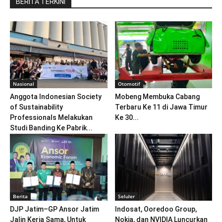
BERITA TERKINI
Nasional
Otomotif
Anggota Indonesian Society
Mobeng Membuka Cabang
of Sustainability
Terbaru Ke 11 di Jawa Timur
Professionals Melakukan
Ke 30...
Studi Banding Ke Pabrik...
Berita
Seluler
DJP Jatim–GP Ansor Jatim
Indosat, Ooredoo Group,
Jalin Kerja Sama, Untuk
Nokia, dan NVIDIA Luncurkan