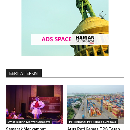
BERITA TERKINI
Swiss-Belinn Manyar Surabaya
PT Terminal Petikemas Surabaya
Semarak Menyambut
Arus Peti Kemas TPS Tetap