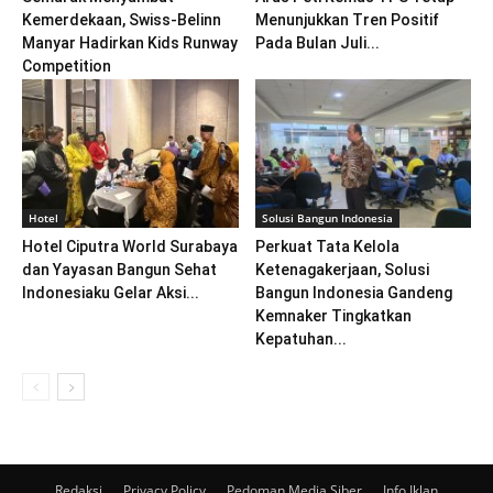
Kemerdekaan, Swiss-Belinn
Menunjukkan Tren Positif
Manyar Hadirkan Kids Runway
Pada Bulan Juli...
Competition
Hotel
Solusi Bangun Indonesia
Hotel Ciputra World Surabaya
Perkuat Tata Kelola
dan Yayasan Bangun Sehat
Ketenagakerjaan, Solusi
Indonesiaku Gelar Aksi...
Bangun Indonesia Gandeng
Kemnaker Tingkatkan
Kepatuhan...
Redaksi
Privacy Policy
Pedoman Media Siber
Info Iklan