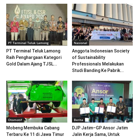
PT Terminal Teluk Lamong
Nasional
PT Terminal Teluk Lamong
Anggota Indonesian Society
Raih Penghargaan Kategori
of Sustainability
Gold Dalam Ajang TJSL...
Professionals Melakukan
Studi Banding Ke Pabrik...
Otomotif
Berita
Mobeng Membuka Cabang
DJP Jatim–GP Ansor Jatim
Terbaru Ke 11 di Jawa Timur
Jalin Kerja Sama, Untuk