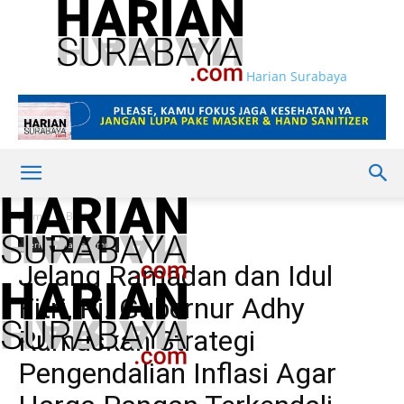
Harian Surabaya
Home
Berita
Berita
Jawa Timur
Jelang Ramadan dan Idul
Fitri, Pj. Gubernur Adhy
Rumuskan Strategi
Pengendalian Inflasi Agar