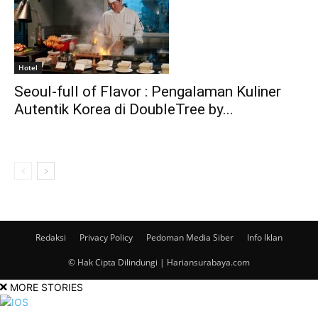
Hotel
Seoul-full of Flavor : Pengalaman Kuliner
Autentik Korea di DoubleTree by...
Redaksi
Privacy Policy
Pedoman Media Siber
Info Iklan
© Hak Cipta Dilindungi | Hariansurabaya.com
MORE STORIES