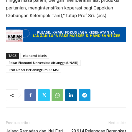
hingga masa panen, dengan memberikan alat produksi
pertanian, mengintensifkan koperasi bagi Gapoktan
(Gabungan Kelompok Tani),” tutup Prof Sri. (acs)
TAGS
ekonomi bisnis
Pakar Ekonomi Universitas Airlangga (UNAIR)
Prof Dr Sri Herianingrum SE MSi
Previous article
Next article
Jelang Ramadan dan Idul Fitri,
20.914 Pelanggan Berangkat