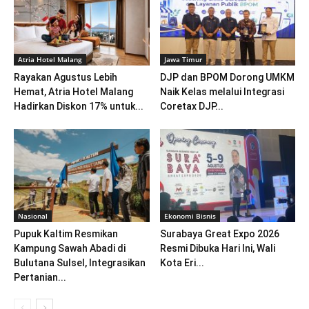
Atria Hotel Malang
Jawa Timur
Rayakan Agustus Lebih
DJP dan BPOM Dorong UMKM
Hemat, Atria Hotel Malang
Naik Kelas melalui Integrasi
Hadirkan Diskon 17% untuk...
Coretax DJP...
Nasional
Ekonomi Bisnis
Pupuk Kaltim Resmikan
Surabaya Great Expo 2026
Kampung Sawah Abadi di
Resmi Dibuka Hari Ini, Wali
Bulutana Sulsel, Integrasikan
Kota Eri...
Pertanian...