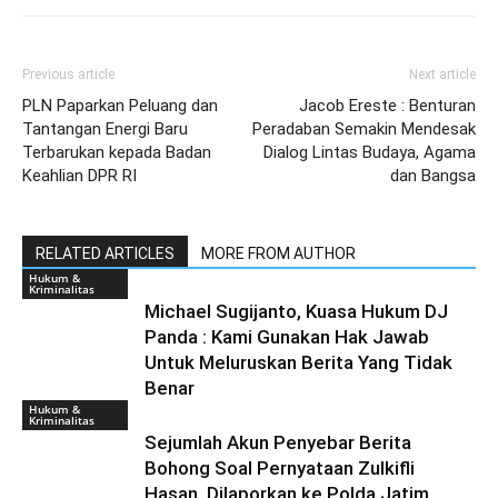
Previous article
Next article
PLN Paparkan Peluang dan
Jacob Ereste : Benturan
Tantangan Energi Baru
Peradaban Semakin Mendesak
Terbarukan kepada Badan
Dialog Lintas Budaya, Agama
Keahlian DPR RI
dan Bangsa
RELATED ARTICLES
MORE FROM AUTHOR
Hukum &
Kriminalitas
Michael Sugijanto, Kuasa Hukum DJ
Panda : Kami Gunakan Hak Jawab
Untuk Meluruskan Berita Yang Tidak
Benar
Hukum &
Kriminalitas
Sejumlah Akun Penyebar Berita
Bohong Soal Pernyataan Zulkifli
Hasan, Dilaporkan ke Polda Jatim