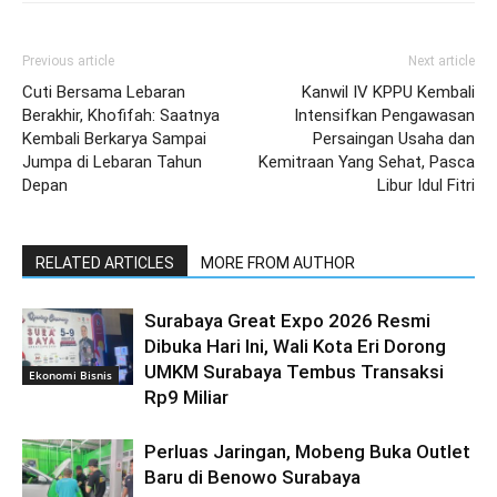
Previous article
Next article
Cuti Bersama Lebaran
Kanwil IV KPPU Kembali
Berakhir, Khofifah: Saatnya
Intensifkan Pengawasan
Kembali Berkarya Sampai
Persaingan Usaha dan
Jumpa di Lebaran Tahun
Kemitraan Yang Sehat, Pasca
Depan
Libur Idul Fitri
RELATED ARTICLES
MORE FROM AUTHOR
Surabaya Great Expo 2026 Resmi
Dibuka Hari Ini, Wali Kota Eri Dorong
UMKM Surabaya Tembus Transaksi
Ekonomi Bisnis
Rp9 Miliar
Perluas Jaringan, Mobeng Buka Outlet
Baru di Benowo Surabaya