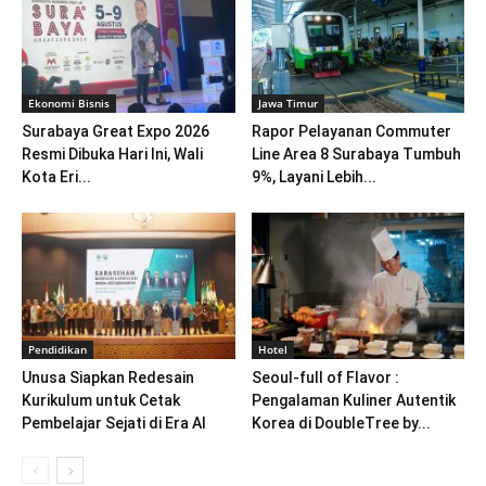
Ekonomi Bisnis
Jawa Timur
Surabaya Great Expo 2026
Rapor Pelayanan Commuter
Resmi Dibuka Hari Ini, Wali
Line Area 8 Surabaya Tumbuh
Kota Eri...
9%, Layani Lebih...
Pendidikan
Hotel
Unusa Siapkan Redesain
Seoul-full of Flavor :
Kurikulum untuk Cetak
Pengalaman Kuliner Autentik
Pembelajar Sejati di Era AI
Korea di DoubleTree by...