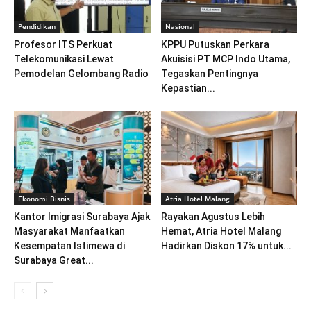
Pendidikan
Nasional
Profesor ITS Perkuat
KPPU Putuskan Perkara
Telekomunikasi Lewat
Akuisisi PT MCP Indo Utama,
Pemodelan Gelombang Radio
Tegaskan Pentingnya
Kepastian...
Ekonomi Bisnis
Atria Hotel Malang
Kantor Imigrasi Surabaya Ajak
Rayakan Agustus Lebih
Masyarakat Manfaatkan
Hemat, Atria Hotel Malang
Kesempatan Istimewa di
Hadirkan Diskon 17% untuk...
Surabaya Great...