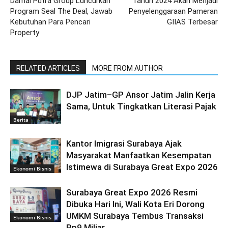
Damai Putra Group Luncurkan
Tahun 2024 Akan Menjadi
Program Seal The Deal, Jawab
Penyelenggaraan Pameran
Kebutuhan Para Pencari
GIIAS Terbesar
Property
RELATED ARTICLES
MORE FROM AUTHOR
DJP Jatim–GP Ansor Jatim Jalin Kerja
Sama, Untuk Tingkatkan Literasi Pajak
Berita
Kantor Imigrasi Surabaya Ajak
Masyarakat Manfaatkan Kesempatan
Istimewa di Surabaya Great Expo 2026
Ekonomi Bisnis
Surabaya Great Expo 2026 Resmi
Dibuka Hari Ini, Wali Kota Eri Dorong
UMKM Surabaya Tembus Transaksi
Ekonomi Bisnis
Rp9 Miliar