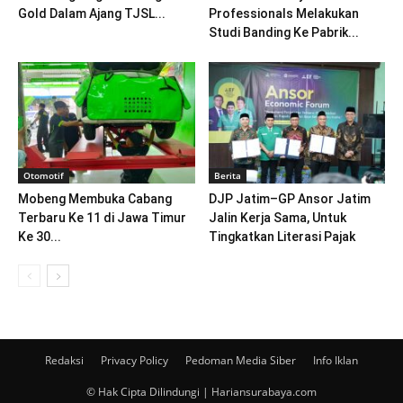
Gold Dalam Ajang TJSL...
Professionals Melakukan
Studi Banding Ke Pabrik...
Otomotif
Berita
Mobeng Membuka Cabang
DJP Jatim–GP Ansor Jatim
Terbaru Ke 11 di Jawa Timur
Jalin Kerja Sama, Untuk
Ke 30...
Tingkatkan Literasi Pajak
Redaksi
Privacy Policy
Pedoman Media Siber
Info Iklan
© Hak Cipta Dilindungi | Hariansurabaya.com