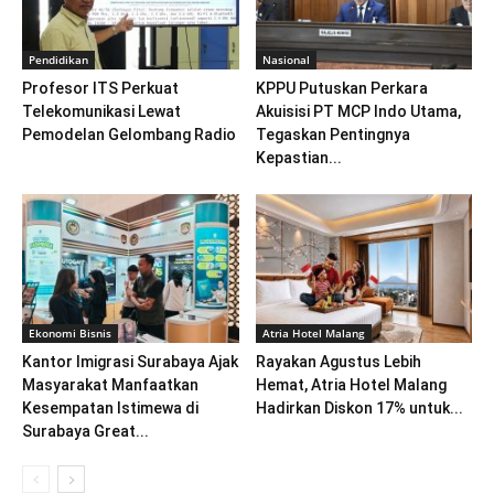
Pendidikan
Nasional
Profesor ITS Perkuat
KPPU Putuskan Perkara
Telekomunikasi Lewat
Akuisisi PT MCP Indo Utama,
Pemodelan Gelombang Radio
Tegaskan Pentingnya
Kepastian...
Ekonomi Bisnis
Atria Hotel Malang
Kantor Imigrasi Surabaya Ajak
Rayakan Agustus Lebih
Masyarakat Manfaatkan
Hemat, Atria Hotel Malang
Kesempatan Istimewa di
Hadirkan Diskon 17% untuk...
Surabaya Great...