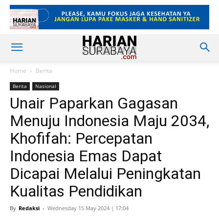
Home
Berita
Berita
Nasional
Unair Paparkan Gagasan
Menuju Indonesia Maju 2034,
Khofifah: Percepatan
Indonesia Emas Dapat
Dicapai Melalui Peningkatan
Kualitas Pendidikan
By
Redaksi
-
Wednesday 15 May 2024 | 17:04