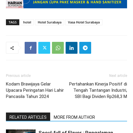
TAGS
hotel
Hotel Surabaya
Vasa Hotel Surabaya
Previous article
Next article
Kodam Brawijaya Gelar
Pertahankan Kinerja Positif di
Upacara Peringatan Hari Lahir
Tengah Tantangan Industri,
Pancasila Tahun 2024
SBI Bagi Dividen Rp268,3 M
RELATED ARTICLES
MORE FROM AUTHOR
Seoul-full of Flavor : Pengalaman