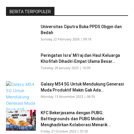
BERITA TERPOPULER
Universitas Ciputra Buka PPDS Obgyn dan
Bedah
Sunday 22 February 2026 | 09:18
Peringatan Isra’ Mi’raj dan Haul Keluarga
Khofifah Dihadiri Empat Ulama Besar...
Tuesday 28 January 2025 | 16:09
Galaxy M54 5G Untuk Mendukung Generasi
Muda Produktif Makin Gak Ada...
Monday 13 November 2023 | 08:39
KFC Bekerjasama dengan PUBG:
Battlegrounds dan PUBG Mobile
Menghadirkan Kolaborasi Menarik...
Friday 27 October 2023 | 07:20