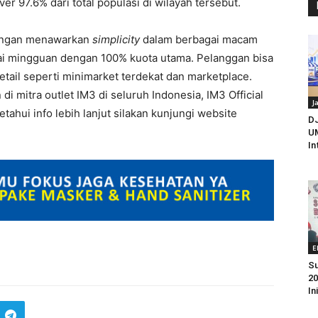
 97.6% dari total populasi di wilayah tersebut.
dengan menawarkan
simplicity
dalam berbagai macam
mpai mingguan dengan 100% kuota utama. Pelanggan bisa
tail seperti minimarket terdekat dan marketplace.
di mitra outlet IM3 di seluruh Indonesia, IM3 Official
J
ahui info lebih lanjut silakan kunjungi website
D
UM
In
E
Su
20
In