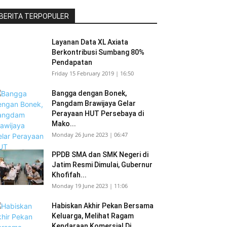
BERITA TERPOPULER
Layanan Data XL Axiata
Berkontribusi Sumbang 80%
Pendapatan
Friday 15 February 2019 | 16:50
Bangga dengan Bonek,
Pangdam Brawijaya Gelar
Perayaan HUT Persebaya di
Mako...
Monday 26 June 2023 | 06:47
PPDB SMA dan SMK Negeri di
Jatim Resmi Dimulai, Gubernur
Khofifah...
Monday 19 June 2023 | 11:06
Habiskan Akhir Pekan Bersama
Keluarga, Melihat Ragam
Kendaraan Komersial Di