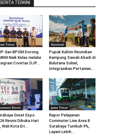
BERITA TERKINI
awa Timur
Nasional
JP dan BPOM Dorong
Pupuk Kaltim Resmikan
KM Naik Kelas melalui
Kampung Sawah Abadi di
tegrasi Coretax DJP...
Bulutana Sulsel,
Integrasikan Pertanian...
konomi Bisnis
Jawa Timur
rabaya Great Expo
Rapor Pelayanan
26 Resmi Dibuka Hari
Commuter Line Area 8
i, Wali Kota Eri...
Surabaya Tumbuh 9%,
Layani Lebih...