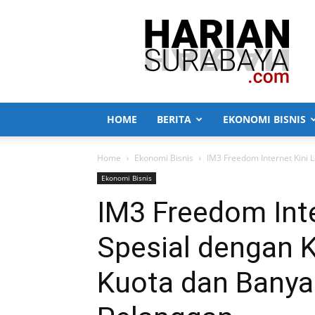
Harian
Surabaya
HOME
BERITA
EKONOMI BISNIS
Home
Ekonomi Bisnis
IM3 Freedom Internet Kini L
Ekonomi Bisnis
IM3 Freedom Inte
Spesial dengan K
Kuota dan Banyak