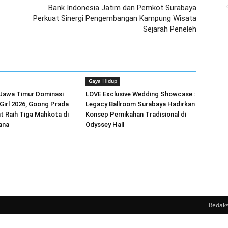
Bank Indonesia Jatim dan Pemkot Surabaya
Perkuat Sinergi Pengembangan Kampung Wisata
Sejarah Peneleh
Gaya Hidup
 Jawa Timur Dominasi
LOVE Exclusive Wedding Showcase :
 Girl 2026, Goong Prada
Legacy Ballroom Surabaya Hadirkan
 Raih Tiga Mahkota di
Konsep Pernikahan Tradisional di
ana
Odyssey Hall
Redaks