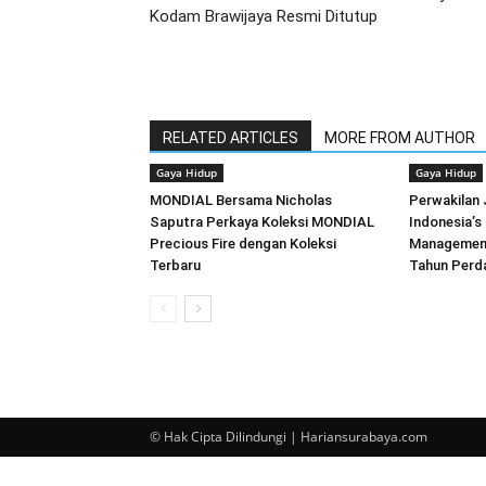
Kodam Brawijaya Resmi Ditutup
RELATED ARTICLES
MORE FROM AUTHOR
Gaya Hidup
Gaya Hidup
MONDIAL Bersama Nicholas
Perwakilan
Saputra Perkaya Koleksi MONDIAL
Indonesia’s
Precious Fire dengan Koleksi
Management
Terbaru
Tahun Perd
© Hak Cipta Dilindungi | Hariansurabaya.com