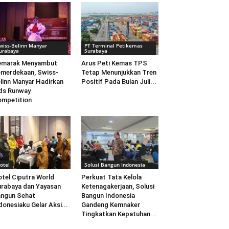
wiss-Belinn Manyar
PT Terminal Petikemas
urabaya
Surabaya
emarak Menyambut
Arus Peti Kemas TPS
merdekaan, Swiss-
Tetap Menunjukkan Tren
linn Manyar Hadirkan
Positif Pada Bulan Juli...
ds Runway
mpetition
otel
Solusi Bangun Indonesia
tel Ciputra World
Perkuat Tata Kelola
rabaya dan Yayasan
Ketenagakerjaan, Solusi
ngun Sehat
Bangun Indonesia
donesiaku Gelar Aksi...
Gandeng Kemnaker
Tingkatkan Kepatuhan...