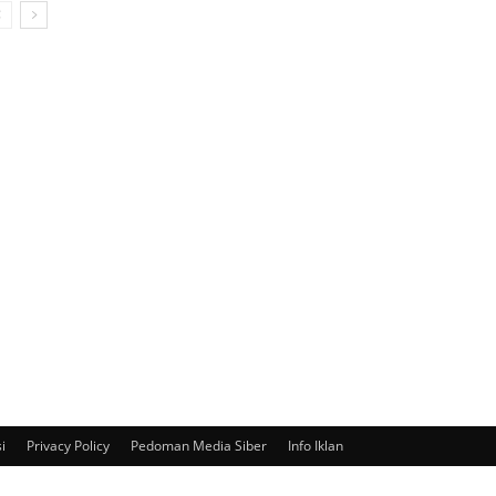
i
Privacy Policy
Pedoman Media Siber
Info Iklan