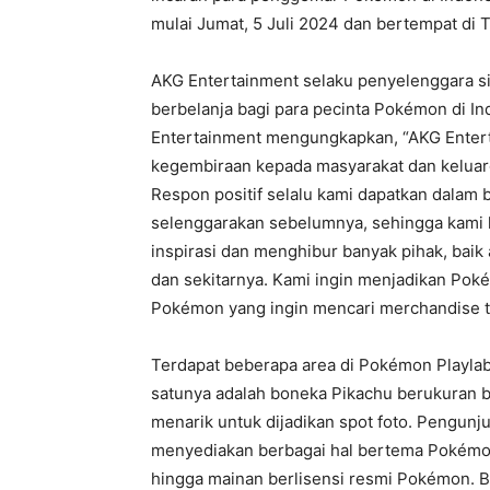
mulai Jumat, 5 Juli 2024 dan bertempat di T
AKG Entertainment selaku penyelenggara
berbelanja bagi para pecinta Pokémon di In
Entertainment mengungkapkan, “AKG Ente
kegembiraan kepada masyarakat dan kelua
Respon positif selalu kami dapatkan dalam
selenggarakan sebelumnya, sehingga kami 
inspirasi dan menghibur banyak pihak, bai
dan sekitarnya. Kami ingin menjadikan Pok
Pokémon yang ingin mencari merchandise te
Terdapat beberapa area di Pokémon Playlab
satunya adalah boneka Pikachu berukuran b
menarik untuk dijadikan spot foto. Pengu
menyediakan berbagai hal bertema Pokémon 
hingga mainan berlisensi resmi Pokémon. B