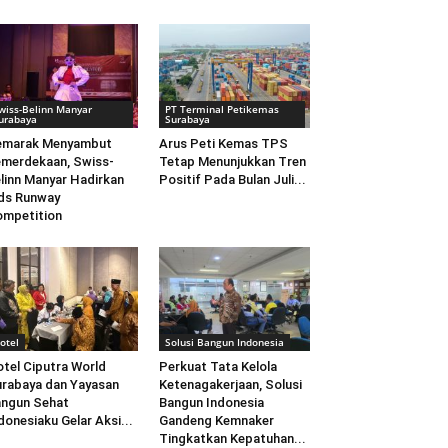
wiss-Belinn Manyar
PT Terminal Petikemas
urabaya
Surabaya
emarak Menyambut
Arus Peti Kemas TPS
merdekaan, Swiss-
Tetap Menunjukkan Tren
linn Manyar Hadirkan
Positif Pada Bulan Juli...
ds Runway
mpetition
otel
Solusi Bangun Indonesia
tel Ciputra World
Perkuat Tata Kelola
rabaya dan Yayasan
Ketenagakerjaan, Solusi
ngun Sehat
Bangun Indonesia
donesiaku Gelar Aksi...
Gandeng Kemnaker
Tingkatkan Kepatuhan...