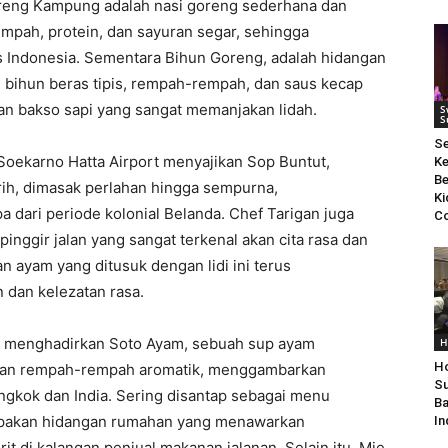
oreng Kampung adalah nasi goreng sederhana dan
pah, protein, dan sayuran segar, sehingga
s Indonesia. Sementara Bihun Goreng, adalah hidangan
ihun beras tipis, rempah-rempah, dan saus kecap
an bakso sapi yang sangat memanjakan lidah.
S
S
S
 Soekarno Hatta Airport menyajikan Sop Buntut,
Ke
Be
ih, dimasak perlahan hingga sempurna,
Ki
a dari periode kolonial Belanda. Chef Tarigan juga
Co
ggir jalan yang sangat terkenal akan cita rasa dan
 ayam yang ditusuk dengan lidi ini terus
dan kelezatan rasa.
ta menghadirkan Soto Ayam, sebuah sup ayam
H
Ho
, dan rempah-rempah aromatik, menggambarkan
Su
gkok dan India. Sering disantap sebagai menu
Ba
upakan hidangan rumahan yang menawarkan
In
t di kalangan penjual makanan jalanan. Selain itu, Mie