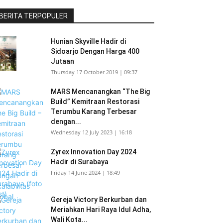
BERITA TERPOPULER
Hunian Skyville Hadir di
Sidoarjo Dengan Harga 400
Jutaan
Thursday 17 October 2019 | 09:37
MARS Mencanangkan “The Big
Build” Kemitraan Restorasi
Terumbu Karang Terbesar
dengan...
Wednesday 12 July 2023 | 16:18
Zyrex Innovation Day 2024
Hadir di Surabaya
Friday 14 June 2024 | 18:49
Gereja Victory Berkurban dan
Meriahkan Hari Raya Idul Adha,
Wali Kota...