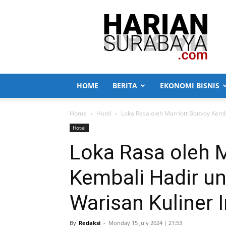
Harian
Surabaya
HOME
BERITA
EKONOMI BISNIS
Home
Hotel
Loka Rasa oleh Marriott Bonvoy Kemb
Hotel
Loka Rasa oleh 
Kembali Hadir u
Warisan Kuliner 
By
Redaksi
-
Monday 15 July 2024 | 21:53