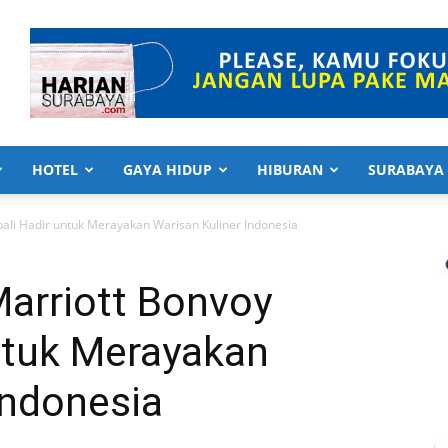
HOTEL
GAYA HIDUP
HIBURAN
SURABAYA
ali Hadir untuk Merayakan Warisan Kuliner Indonesia
Marriott Bonvoy
ntuk Merayakan
Indonesia