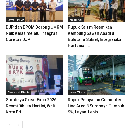
Jawa Timur
Nasional
DJP dan BPOM Dorong UMKM
Pupuk Kaltim Resmikan
Naik Kelas melalui Integrasi
Kampung Sawah Abadi di
Coretax DJP...
Bulutana Sulsel, Integrasikan
Pertanian...
Ekonomi Bisnis
Jawa Timur
Surabaya Great Expo 2026
Rapor Pelayanan Commuter
Resmi Dibuka Hari Ini, Wali
Line Area 8 Surabaya Tumbuh
Kota Eri...
9%, Layani Lebih...