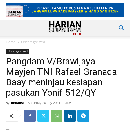
Home
Uncategorized
Uncategorized
Pangdam V/Brawijaya
Mayjen TNI Rafael Granada
Baay meninjau kesiapan
pasukan Yonif 512/QY
By
Redaksi
-
Saturday 20 July 2024 | 08:08