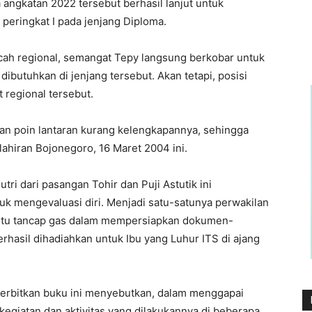
a angkatan 2022 tersebut berhasil lanjut untuk
 peringkat I pada jenjang Diploma.
ncah regional, semangat Tepy langsung berkobar untuk
butuhkan di jenjang tersebut. Akan tetapi, posisi
 regional tersebut.
kan poin lantaran kurang kelengkapannya, sehingga
elahiran Bojonegoro, 16 Maret 2004 ini.
utri dari pasangan Tohir dan Puji Astutik ini
uk mengevaluasi diri. Menjadi satu-satunya perwakilan
TV itu tancap gas dalam mempersiapkan dokumen-
erhasil dihadiahkan untuk Ibu yang Luhur ITS di ajang
rbitkan buku ini menyebutkan, dalam menggapai
kegiatan dan aktivitas yang dilakukannya di beberapa