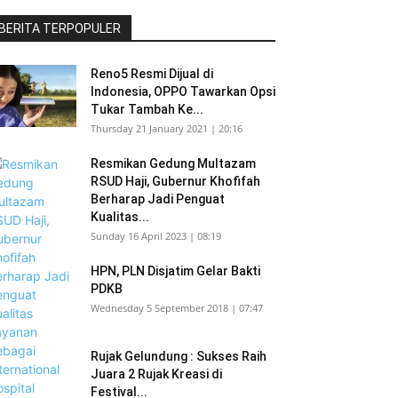
BERITA TERPOPULER
Reno5 Resmi Dijual di
Indonesia, OPPO Tawarkan Opsi
Tukar Tambah Ke...
Thursday 21 January 2021 | 20:16
Resmikan Gedung Multazam
RSUD Haji, Gubernur Khofifah
Berharap Jadi Penguat
Kualitas...
Sunday 16 April 2023 | 08:19
HPN, PLN Disjatim Gelar Bakti
PDKB
Wednesday 5 September 2018 | 07:47
Rujak Gelundung : Sukses Raih
Juara 2 Rujak Kreasi di
Festival...