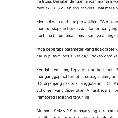
institusi. Berjalan dengan lancar, mahasisw
mewakili ITS di jenjang provinsi usai meraih
Menjadi satu dari dua perwakilan ITS di ka
mempersiapkan berkas dan keperluan yang di
pertama belum bisa diamankannya di tingkat
“Ada beberapa parameter yang tidak diberi
harus puas di posisi ketiga,” ungkap dara k
Kendati demikian, Tepy tidak berkecil hati. P
menganggap hal tersebut sebagai ajang unt
ITS di jenjang nasional, anggota tim ITS 
dokumen yang diperlukan. Alhasil, juara II b
Pilmapres Nasional tahun ini.
Alumnus SMAN 9 Surabaya yang kerap mene
predikat mawapres, ia sangat terbantu oleh 