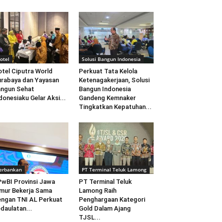
otel
Solusi Bangun Indonesia
tel Ciputra World
Perkuat Tata Kelola
rabaya dan Yayasan
Ketenagakerjaan, Solusi
ngun Sehat
Bangun Indonesia
donesiaku Gelar Aksi...
Gandeng Kemnaker
Tingkatkan Kepatuhan...
erbankan
PT Terminal Teluk Lamong
wBI Provinsi Jawa
PT Terminal Teluk
mur Bekerja Sama
Lamong Raih
ngan TNI AL Perkuat
Penghargaan Kategori
daulatan...
Gold Dalam Ajang
TJSL...