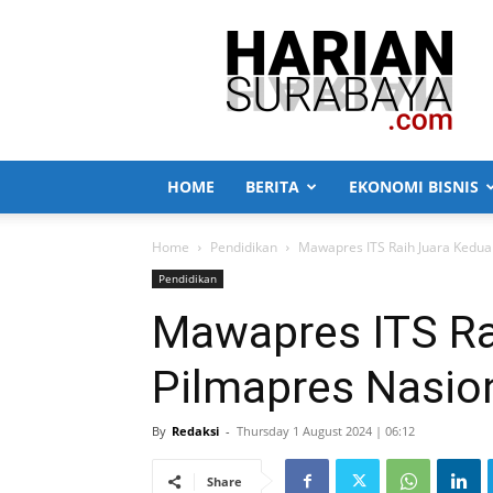
Harian
Surabaya
HOME
BERITA
EKONOMI BISNIS
Home
Pendidikan
Mawapres ITS Raih Juara Kedua
Pendidikan
Mawapres ITS Ra
Pilmapres Nasio
By
Redaksi
-
Thursday 1 August 2024 | 06:12
Share