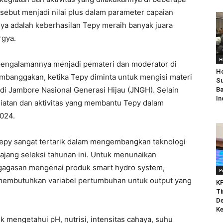
ersebut menjadi nilai plus dalam parameter capaian
anya adalah keberhasilan Tepy meraih banyak juara
rgya.
H
pengalamannya menjadi pemateri dan moderator di
Ho
mbanggakan, ketika Tepy diminta untuk mengisi materi
Su
di Jambore Nasional Generasi Hijau (JNGH). Selain
Ba
In
giatan dan aktivitas yang membantu Tepy dalam
024.
Tepy sangat tertarik dalam mengembangkan teknologi
i ajang seleksi tahunan ini. Untuk menunaikan
gagasan mengenai produk smart hydro system,
P
 membutuhkan variabel pertumbuhan untuk output yang
KP
Ti
De
Ke
 mengetahui pH, nutrisi, intensitas cahaya, suhu