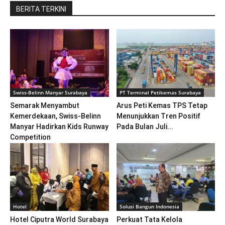
BERITA TERKINI
Swiss-Belinn Manyar Surabaya
PT Terminal Petikemas Surabaya
Semarak Menyambut
Arus Peti Kemas TPS Tetap
Kemerdekaan, Swiss-Belinn
Menunjukkan Tren Positif
Manyar Hadirkan Kids Runway
Pada Bulan Juli...
Competition
Hotel
Solusi Bangun Indonesia
Hotel Ciputra World Surabaya
Perkuat Tata Kelola