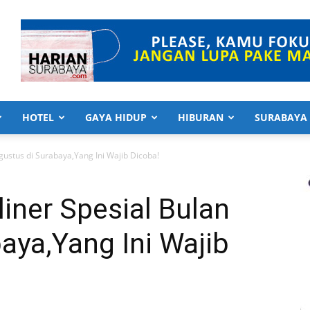
HOTEL
GAYA HIDUP
HIBURAN
SURABAYA
ustus di Surabaya,Yang Ini Wajib Dicoba!
iner Spesial Bulan
aya,Yang Ini Wajib