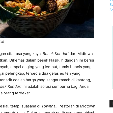
ist)
gan cita rasa yang kaya,
Besek Kenduri
dari Midtown
tkan. Dikemas dalam besek klasik, hidangan ini berisi
enyah, empal daging yang lembut, tumis buncis yang
ai pelengkap, tersedia dua gelas es teh yang
arik adalah harga yang sangat ramah di kantong,
sek Kenduri
ini adalah solusi sempurna bagi Anda
a orang terdekat.
ial, tetapi suasana di
Townhall
, restoran di Midtown
a kemerdekaan. Dekorasi merah putih yang menghiasi