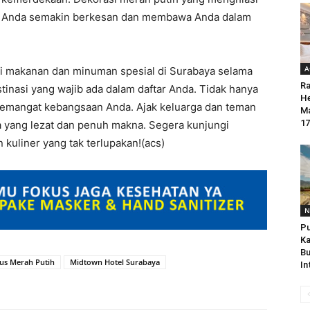
r Anda semakin berkesan dan membawa Anda dalam
A
si makanan dan minuman spesial di Surabaya selama
Ra
tinasi yang wajib ada dalam daftar Anda. Tidak hanya
He
emangat kebangsaan Anda. Ajak keluarga dan teman
Ma
17
yang lezat dan penuh makna. Segera kunjungi
kuliner yang tak terlupakan!(acs)
N
Pu
Ka
Bu
Jus Merah Putih
Midtown Hotel Surabaya
In