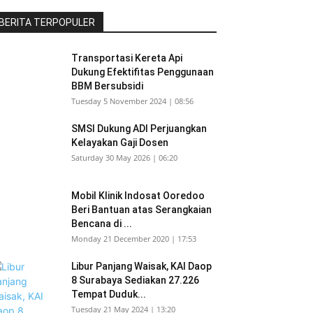
BERITA TERPOPULER
Transportasi Kereta Api
Dukung Efektifitas Penggunaan
BBM Bersubsidi
Tuesday 5 November 2024 | 08:56
SMSI Dukung ADI Perjuangkan
Kelayakan Gaji Dosen
Saturday 30 May 2026 | 06:20
Mobil Klinik Indosat Ooredoo
Beri Bantuan atas Serangkaian
Bencana di ...
Monday 21 December 2020 | 17:53
Libur Panjang Waisak, KAI Daop
8 Surabaya Sediakan 27.226
Tempat Duduk...
Tuesday 21 May 2024 | 13:20