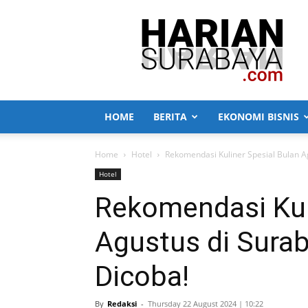
Harian
Surabaya
HOME
BERITA
EKONOMI BISNIS
Home
Hotel
Rekomendasi Kuliner Spesial Bulan Ag
Hotel
Rekomendasi Kul
Agustus di Surab
Dicoba!
By
Redaksi
-
Thursday 22 August 2024 | 10:22