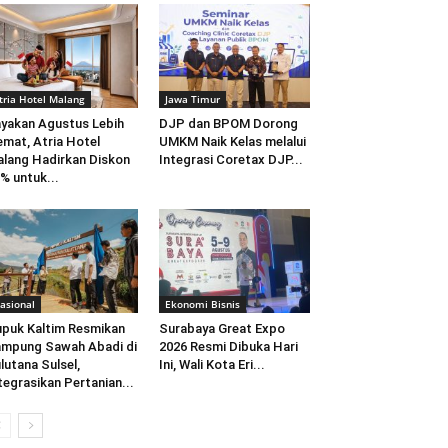
tria Hotel Malang
Jawa Timur
yakan Agustus Lebih
DJP dan BPOM Dorong
mat, Atria Hotel
UMKM Naik Kelas melalui
lang Hadirkan Diskon
Integrasi Coretax DJP...
% untuk...
asional
Ekonomi Bisnis
puk Kaltim Resmikan
Surabaya Great Expo
mpung Sawah Abadi di
2026 Resmi Dibuka Hari
lutana Sulsel,
Ini, Wali Kota Eri...
tegrasikan Pertanian...