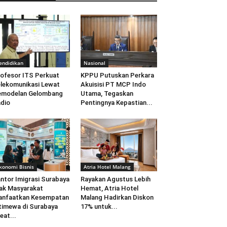
endidikan
Nasional
ofesor ITS Perkuat
KPPU Putuskan Perkara
lekomunikasi Lewat
Akuisisi PT MCP Indo
emodelan Gelombang
Utama, Tegaskan
dio
Pentingnya Kepastian...
konomi Bisnis
Atria Hotel Malang
ntor Imigrasi Surabaya
Rayakan Agustus Lebih
ak Masyarakat
Hemat, Atria Hotel
anfaatkan Kesempatan
Malang Hadirkan Diskon
timewa di Surabaya
17% untuk...
eat...