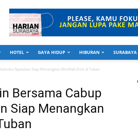
HOTEL
GAYA HIDUP
HIBURAN
SURABAYA
lindra Nyatakan Siap Menangkan Khofifah-Emil di Tuban
in Bersama Cabup
an Siap Menangkan
 Tuban