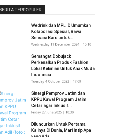
BERITA TERPOPULER
Wedrink dan MPL ID Umumkan
Kolaborasi Spesial, Bawa
Sensasi Baru untuk...
Wednesday 11 December 2024 | 15:10
Semangat Dobujack
Perkenalkan Produk Fashion
Lokal Kekinian Untuk Anak Muda
Indonesia
Tuesday 4 October 2022 | 17:09
Sinergi Pemprov Jatim dan
KPPU Kawal Program Jatim
Cetar agar Inklusif...
Friday 27 June 2025 | 10:30
Diluncurkan Untuk Pertama
Kalinya Di Dunia, Mari Intip Apa
yang Ada...