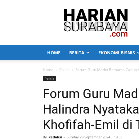
Harian
Surabaya
HOME
BERITA
EKONOMI BISNIS
Home
Politik
Forum Guru Madin Bersama Cabup Ha
Politik
Forum Guru Mad
Halindra Nyatak
Khofifah-Emil di
By
Redaksi
-
Sunday 29 September 2024 | 19:53