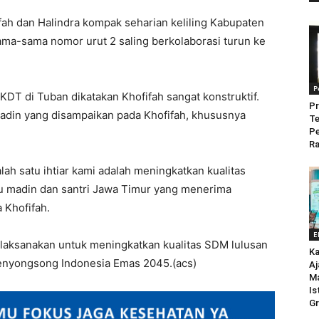
fah dan Halindra kompak seharian keliling Kabupaten
ma-sama nomor urut 2 saling berkolaborasi turun ke
P
FKDT di Tuban dikatakan Khofifah sangat konstruktif.
Pr
adin yang disampaikan pada Khofifah, khususnya
Te
P
Ra
ah satu ihtiar kami adalah meningkatkan kualitas
 madin dan santri Jawa Timur yang menerima
 Khofifah.
E
laksanakan untuk meningkatkan kualitas SDM lulusan
Ka
enyongsong Indonesia Emas 2045.(acs)
Aj
M
Is
Gr