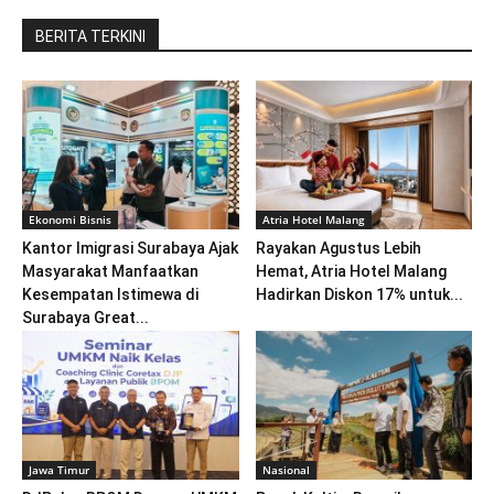
BERITA TERKINI
Ekonomi Bisnis
Atria Hotel Malang
Kantor Imigrasi Surabaya Ajak
Rayakan Agustus Lebih
Masyarakat Manfaatkan
Hemat, Atria Hotel Malang
Kesempatan Istimewa di
Hadirkan Diskon 17% untuk...
Surabaya Great...
Jawa Timur
Nasional