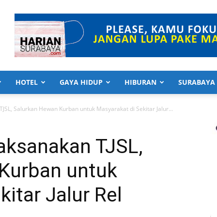
HOTEL
GAYA HIDUP
HIBURAN
SURABAYA
SL, Salurkan Hewan Kurban untuk Masyarakat di Sekitar Jalur...
aksanakan TJSL,
Kurban untuk
itar Jalur Rel