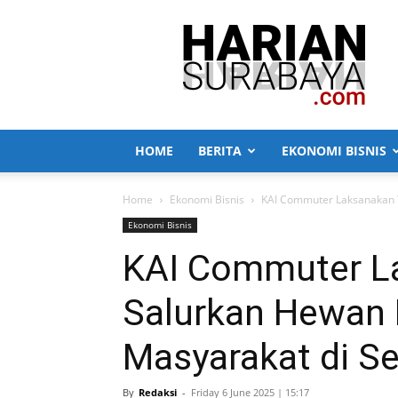
Harian
Surabaya
HOME
BERITA
EKONOMI BISNIS
Home
Ekonomi Bisnis
KAI Commuter Laksanakan TJ
Ekonomi Bisnis
KAI Commuter L
Salurkan Hewan 
Masyarakat di Sek
By
Redaksi
-
Friday 6 June 2025 | 15:17