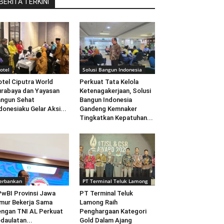
BERITA TERKINI
otel
Solusi Bangun Indonesia
tel Ciputra World
Perkuat Tata Kelola
rabaya dan Yayasan
Ketenagakerjaan, Solusi
ngun Sehat
Bangun Indonesia
donesiaku Gelar Aksi...
Gandeng Kemnaker
Tingkatkan Kepatuhan...
erbankan
PT Terminal Teluk Lamong
wBI Provinsi Jawa
PT Terminal Teluk
mur Bekerja Sama
Lamong Raih
ngan TNI AL Perkuat
Penghargaan Kategori
daulatan...
Gold Dalam Ajang