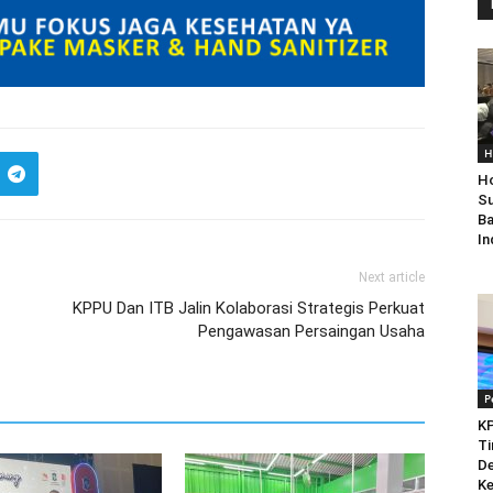
H
Ho
Su
Ba
In
Next article
KPPU Dan ITB Jalin Kolaborasi Strategis Perkuat
Pengawasan Persaingan Usaha
P
KP
Ti
De
Ke