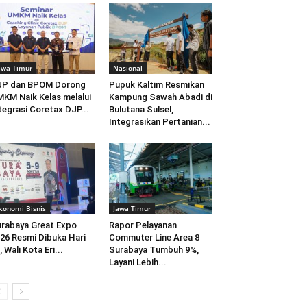
awa Timur
Nasional
JP dan BPOM Dorong
Pupuk Kaltim Resmikan
KM Naik Kelas melalui
Kampung Sawah Abadi di
tegrasi Coretax DJP...
Bulutana Sulsel,
Integrasikan Pertanian...
konomi Bisnis
Jawa Timur
rabaya Great Expo
Rapor Pelayanan
26 Resmi Dibuka Hari
Commuter Line Area 8
i, Wali Kota Eri...
Surabaya Tumbuh 9%,
Layani Lebih...