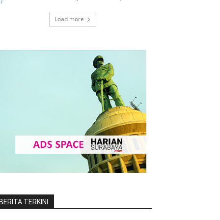
Load more
BERITA TERKINI