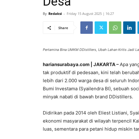
Desa
By
Redaksi
-
Friday 15 August 2025 | 16:27
Share
Pertamina Bina UMKM DDistillers, Ubah Lahan Kritis Jadi La
hariansurabaya.com | JAKARTA –
Apa yang
tak produktif di pedesaan, kini telah ber
lebih dari 2.000 warga desa di seluruh Indo
Bumi Investama (Syailendra BI), sebuah soc
minyak nabati di bawah brand DDistillers.
Didirikan pada 2014 oleh Eliest Listiani, Syai
ekonomi masyarakat di wilayah terpencil Ka
luas, sementara para petani hidup miskin t