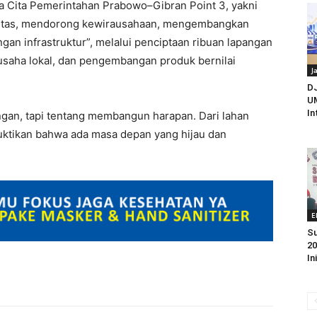
ta Cita Pemerintahan Prabowo–Gibran Point 3, yakni
alitas, mendorong kewirausahaan, mengembangkan
gan infrastruktur”, melalui penciptaan ribuan lapangan
ausaha lokal, dan pengembangan produk bernilai
J
D
UM
In
ngan, tapi tentang membangun harapan. Dari lahan
uktikan bahwa ada masa depan yang hijau dan
E
Su
20
In