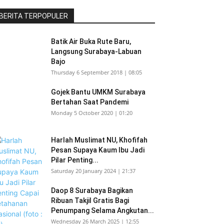
BERITA TERPOPULER
Batik Air Buka Rute Baru,
Langsung Surabaya-Labuan
Bajo
Thursday 6 September 2018 | 08:05
Gojek Bantu UMKM Surabaya
Bertahan Saat Pandemi
Monday 5 October 2020 | 01:20
Harlah Muslimat NU, Khofifah
Pesan Supaya Kaum Ibu Jadi
Pilar Penting...
Saturday 20 January 2024 | 21:37
Daop 8 Surabaya Bagikan
Ribuan Takjil Gratis Bagi
Penumpang Selama Angkutan...
Wednesday 26 March 2025 | 12:55