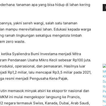
ederhana: tanaman apa yang bisa hidup di lahan kering
annya, yakni sereh wangi, salah satu tanaman
 dan mampu merevitalisasi lahan. Edukasi kepada warga
ang ramah lingkungan sekaligus mengelola limbah
tem zero waste.
, ketika Syailendra Bumi Investama menjadi Mitra
gram Pendanaan Usaha Mikro Kecil sebesar Rp100 juta.
oduksi, operasional, dan pemasaran. Hasilnya luar
di Rp1,2 miliar, lalu mencapai Rp3,5 miliar pada 2021,
ga resmi menjadi Pengusaha Kena Pajak.
rutin memasok minyak atsiri ke eksportir nasional dan
, UMKM ini mulai mengekspor langsung ke Prancis,
12 negara termasuk Swiss, Kanada, Dubai, Arab Saudi,