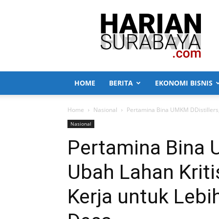
Harian
Surabaya
HOME
BERITA
EKONOMI BISNIS
Home
Nasional
Pertamina Bina UMKM DDistillers, 
Nasional
Pertamina Bina U
Ubah Lahan Kriti
Kerja untuk Lebi