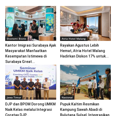
Ekonomi Bisnis
Atria Hotel Malang
Kantor Imigrasi Surabaya Ajak
Rayakan Agustus Lebih
Masyarakat Manfaatkan
Hemat, Atria Hotel Malang
Kesempatan Istimewa di
Hadirkan Diskon 17% untuk...
Surabaya Great...
Jawa Timur
Nasional
DJP dan BPOM Dorong UMKM
Pupuk Kaltim Resmikan
Naik Kelas melalui Integrasi
Kampung Sawah Abadi di
Coretax DJP...
Bulutana Sulsel, Integrasikan