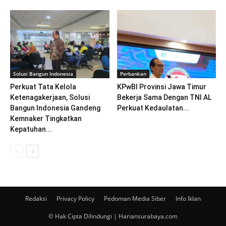
Solusi Bangun Indonesia
Perbankan
Perkuat Tata Kelola
KPwBI Provinsi Jawa Timur
Ketenagakerjaan, Solusi
Bekerja Sama Dengan TNI AL
Bangun Indonesia Gandeng
Perkuat Kedaulatan...
Kemnaker Tingkatkan
Kepatuhan...
Redaksi
Privacy Policy
Pedoman Media Siber
Info Iklan
© Hak Cipta Dilindungi | Hariansurabaya.com