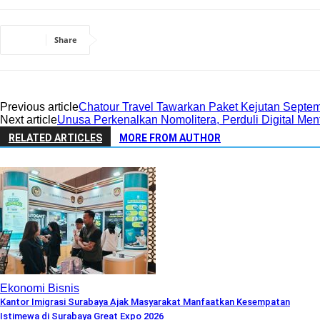
Share
Previous article
Chatour Travel Tawarkan Paket Kejutan Septem
Next article
Unusa Perkenalkan Nomolitera, Perduli Digital Men
RELATED ARTICLES
MORE FROM AUTHOR
Ekonomi Bisnis
Kantor Imigrasi Surabaya Ajak Masyarakat Manfaatkan Kesempatan
Istimewa di Surabaya Great Expo 2026