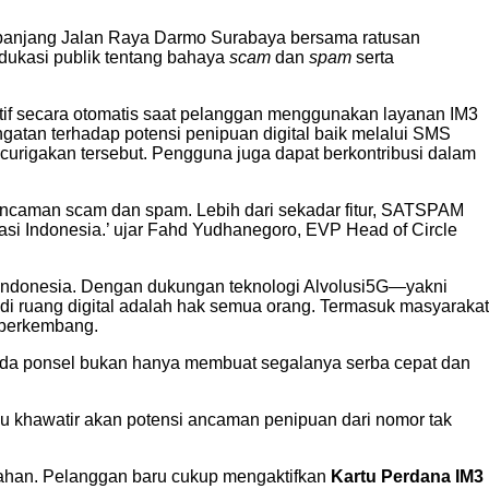
panjang Jalan Raya Darmo Surabaya bersama ratusan
ukasi publik tentang bahaya
scam
dan
spam
serta
if secara otomatis saat pelanggan menggunakan layanan IM3
gatan terhadap potensi penipuan digital baik melalui SMS
urigakan tersebut. Pengguna juga dapat berkontribusi dalam
ncaman scam dan spam. Lebih dari sekadar fitur, SATSPAM
kasi Indonesia.’ ujar Fahd Yudhanegoro, EVP Head of Circle
 Indonesia. Dengan dukungan teknologi Alvolusi5G—yakni
 di ruang digital adalah hak semua orang. Termasuk masyarakat
n berkembang.
pada ponsel bukan hanya membuat segalanya serba cepat dan
 khawatir akan potensi ancaman penipuan dari nomor tak
mbahan. Pelanggan baru cukup mengaktifkan
Kartu Perdana IM3