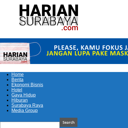
Harian
Surabaya
Home
Berita
Ekonomi Bisnis
Hotel
Gaya Hidup
Hiburan
Surabaya Raya
Media Group