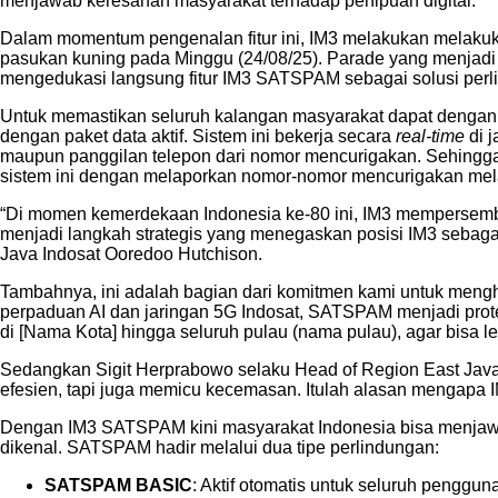
menjawab keresahan masyarakat terhadap penipuan digital.
Dalam momentum pengenalan fitur ini, IM3 melakukan melak
pasukan kuning pada Minggu (24/08/25). Parade yang menjad
mengedukasi langsung fitur IM3 SATSPAM sebagai solusi perlin
Untuk memastikan seluruh kalangan masyarakat dapat dengan
dengan paket data aktif. Sistem ini bekerja secara
real-time
di j
maupun panggilan telepon dari nomor mencurigakan. Sehingga
sistem ini dengan melaporkan nomor-nomor mencurigakan mela
“Di momen kemerdekaan Indonesia ke-80 ini, IM3 mempersem
menjadi langkah strategis yang menegaskan posisi IM3 sebagai
Java Indosat Ooredoo Hutchison.
Tambahnya, ini adalah bagian dari komitmen kami untuk meng
perpaduan AI dan jaringan 5G Indosat, SATSPAM menjadi protek
di [Nama Kota] hingga seluruh pulau (nama pulau), agar bisa
Sedangkan Sigit Herprabowo selaku Head of Region East Java
efesien, tapi juga memicu kecemasan. Itulah alasan mengap
Dengan IM3 SATSPAM kini masyarakat Indonesia bisa menjawab
dikenal. SATSPAM hadir melalui dua tipe perlindungan:
SATSPAM BASIC
: Aktif otomatis untuk seluruh pengg