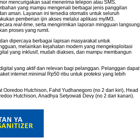
nomor mencurigakan saat menerima telepon atau SMS.
ambahan yang mampu mengenali berbagai jenis panggilan
n aman. Layanan ini tersedia otomatis untuk seluruh
ukan pemberian ijin akses melalui aplikasi myIM3.
secara
real-time
, serta mengirimkan laporan mingguan langsung
an proses yang rumit.
s dan dipercaya berbagai lapisan masyarakat untuk
ngguan, melainkan kejahatan modern yang mengeksploitasi
gital yang inklusif, mudah diakses, dan mampu membangun
gital yang aktif dan relevan bagi pelanggan. Pelanggan dapat
et internet minimal Rp50 ribu untuk proteksi yang lebih
at Ooredoo Hutchison, Fahd Yudhanegoro (no 2 dari kiri), Head
doo Hutchison, ⁠Anadhya Setyowati Devy (no 2 dari kanan).