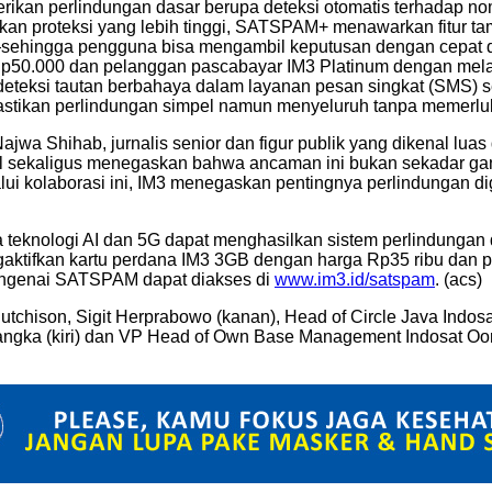
mberikan perlindungan dasar berupa deteksi otomatis terhadap 
an proteksi yang lebih tinggi, SATSPAM+ menawarkan fitur t
—sehingga pengguna bisa mengambil keputusan dengan cepat da
Rp50.000 dan pelanggan pascabayar IM3 Platinum dengan melak
eksi tautan berbahaya dalam layanan pesan singkat (SMS) 
mastikan perlindungan simpel namun menyeluruh tanpa memerluk
jwa Shihab, jurnalis senior dan figur publik yang dikenal lua
l sekaligus menegaskan bahwa ancaman ini bukan sekadar ga
i kolaborasi ini, IM3 menegaskan pentingnya perlindungan di
knologi AI dan 5G dapat menghasilkan sistem perlindungan di
aktifkan kartu perdana IM3 3GB dengan harga Rp35 ribu dan pak
p mengenai SATSPAM dapat diakses di
www.im3.id/satspam
. (acs)
utchison, Sigit Herprabowo (kanan), Head of Circle Java Indos
angka (kiri) dan VP Head of Own Base Management Indosat Oore