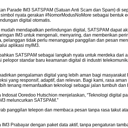
ukan Parade IM3 SATSPAM (Satuan Anti Scam dan Spam) di se
i simbol nyata gerakan #NomorModusNoMore sebagai bentuk ed
dungan digital otomatis.
 mudah mendapatkan perlindungan digital, SATSPAM dapat akt
aringan IM3 untuk mengenali, menyaring, dan memberikan perin
, pelanggan tidak perlu menanggapi panggilan dan pesan menc
lui aplikasi myIM3.
bahkan SATSPAM sebagai langkah nyata untuk merdeka dari a
 pelopor standar baru keamanan digital di industri telekomuni
hadirkan pengalaman digital yang lebih aman bagi masyarakat
si yang responsif, adaptif, dan relevan. Bagi kami, rasa aman
 lebih tenang memanfaatkan teknologi sebagai jalan tumbuh da
 Indosat Ooredoo Hutschion menjelaskan, “Teknologi digital 
a IM3 meluncurkan SATSPAM.”
 panggilan telepon dan membaca pesan tanpa rasa takut atau
una IM3 Prabayar dengan paket data aktif, tanpa pengaturan ta