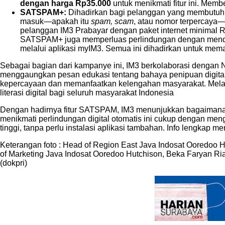
dengan harga Rp35.000
untuk menikmati fitur ini. Me
SATSPAM+:
Dihadirkan bagi pelanggan yang membutuhk
masuk—apakah itu
spam, scam
, atau nomor terpercaya
pelanggan IM3 Prabayar dengan paket internet minimal 
SATSPAM+ juga memperluas perlindungan dengan mendet
melalui aplikasi myIM3. Semua ini dihadirkan untuk me
Sebagai bagian dari kampanye ini, IM3 berkolaborasi dengan Na
menggaungkan pesan edukasi tentang bahaya penipuan digita
kepercayaan dan memanfaatkan kelengahan masyarakat. Melalu
literasi digital bagi seluruh masyarakat Indonesia
Dengan hadirnya fitur SATSPAM, IM3 menunjukkan bagaimana te
menikmati perlindungan digital otomatis ini cukup dengan meng
tinggi, tanpa perlu instalasi aplikasi tambahan. Info lengka
Keterangan foto : Head of Region East Java Indosat Ooredoo H
of Marketing Java Indosat Ooredoo Hutchison, Beka Faryan Ri
(dokpri)