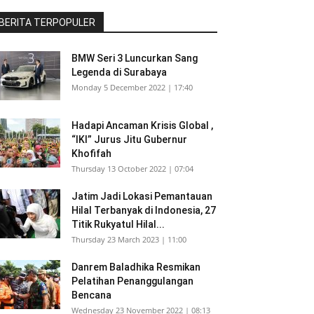
BERITA TERPOPULER
BMW Seri 3 Luncurkan Sang
Legenda di Surabaya
Monday 5 December 2022 | 17:40
Hadapi Ancaman Krisis Global ,
“IKI” Jurus Jitu Gubernur
Khofifah
Thursday 13 October 2022 | 07:04
Jatim Jadi Lokasi Pemantauan
Hilal Terbanyak di Indonesia, 27
Titik Rukyatul Hilal...
Thursday 23 March 2023 | 11:00
Danrem Baladhika Resmikan
Pelatihan Penanggulangan
Bencana
Wednesday 23 November 2022 | 08:13