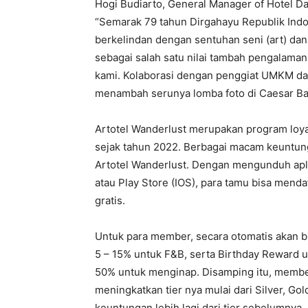
Hogi Budiarto, General Manager of Hotel D
“Semarak 79 tahun Dirgahayu Republik Indon
berkelindan dengan sentuhan seni (art) da
sebagai salah satu nilai tambah pengalaman
kami. Kolaborasi dengan penggiat UMKM d
menambah serunya lomba foto di Caesar Ba
Artotel Wanderlust merupakan program loyal
sejak tahun 2022. Berbagai macam keuntun
Artotel Wanderlust. Dengan mengunduh aplik
atau Play Store (IOS), para tamu bisa mend
gratis.
Untuk para member, secara otomatis akan 
5 – 15% untuk F&B, serta Birthday Reward 
50% untuk menginap. Disamping itu, member
meningkatkan tier nya mulai dari Silver, G
keuntungan lebih lagi dari tier sebelumnya, 