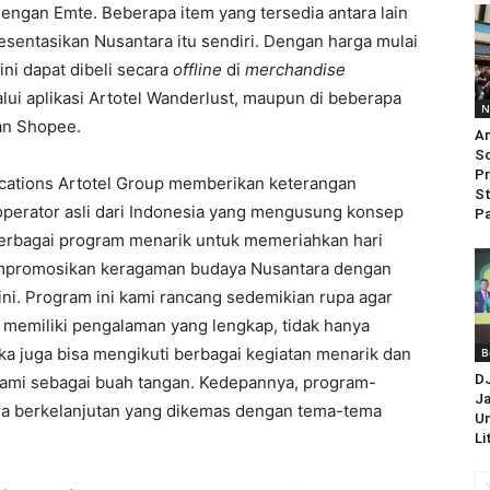
engan Emte. Beberapa item yang tersedia antara lain
entasikan Nusantara itu sendiri. Dengan harga mulai
ni dapat dibeli secara
offline
di
merchandise
lui aplikasi Artotel Wanderlust, maupun di beberapa
N
an Shopee.
An
So
Pr
ications Artotel Group memberikan keterangan
St
perator asli dari Indonesia yang mengusung konsep
Pa
erbagai program menarik untuk memeriahkan hari
empromosikan keragaman budaya Nusantara dengan
i. Program ini kami rancang sedemikian rupa agar
 memiliki pengalaman yang lengkap, tidak hanya
 juga bisa mengikuti berbagai kegiatan menarik dan
B
D
ami sebagai buah tangan. Kedepannya, program-
Ja
ara berkelanjutan yang dikemas dengan tema-tema
Un
Li