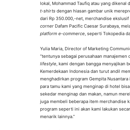
lokal, Mohammad Taufiq atau yang dikenal d
t-shirts
dengan hiasan gambar unik merepres
dari Rp 350.000,-net, merchandise ekslusif i
corner
Dafam Pacific Caesar Surabaya, mela
platform e-commerce
, seperti Tokopedia d
Yulia Maria, Director of Marketing Commun
“tentunya sebagai perusahaan manajemen o
lifestyle
, kami dengan bangga menyajikan b
Kemerdekaan Indonesia dan turut andil m
menghadirkan program Gempita Nusantara in
para tamu kami yang menginap di hotel bisa
sekedar menginap dan makan, namun mereka
juga membeli beberapa item merchandise k
program seperti ini akan kami lakukan sec
menarik lainnya.”