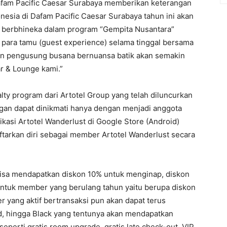
afam Pacific Caesar Surabaya memberikan keterangan
esia di Dafam Pacific Caesar Surabaya tahun ini akan
n berbhineka dalam program “Gempita Nusantara”
 para tamu (guest experience) selama tinggal bersama
an pengusung busana bernuansa batik akan semakin
r & Lounge kami.”
ty program dari Artotel Group yang telah diluncurkan
gan dapat dinikmati hanya dengan menjadi anggota
asi Artotel Wanderlust di Google Store (Android)
aftarkan diri sebagai member Artotel Wanderlust secara
bisa mendapatkan diskon 10% untuk menginap, diskon
untuk member yang berulang tahun yaitu berupa diskon
 yang aktif bertransaksi pun akan dapat terus
old, hingga Black yang tentunya akan mendapatkan
seperti gratis room upgrade, gratis late check-out, VIP