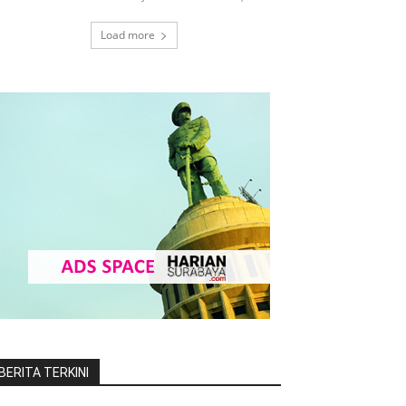
Load more
BERITA TERKINI