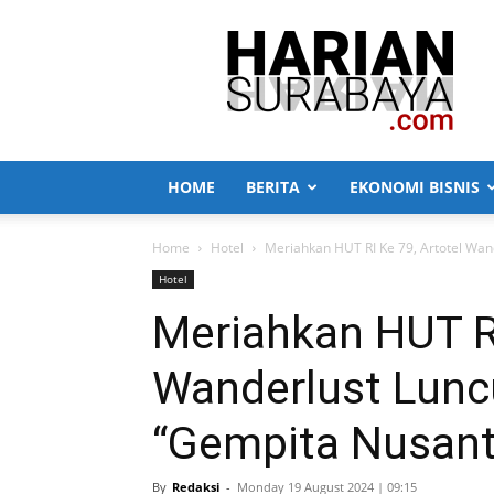
Harian
Surabaya
HOME
BERITA
EKONOMI BISNIS
Home
Hotel
Meriahkan HUT RI Ke 79, Artotel Wa
Hotel
Meriahkan HUT RI
Wanderlust Lunc
“Gempita Nusant
By
Redaksi
-
Monday 19 August 2024 | 09:15