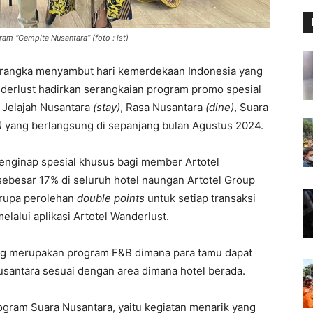
am “Gempita Nusantara” (foto : ist)
rangka menyambut hari kemerdekaan Indonesia yang
anderlust hadirkan serangkaian program promo spesial
i Jelajah Nusantara
(stay)
, Rasa Nusantara
(dine)
, Suara
)
yang berlangsung di sepanjang bulan Agustus 2024.
nginap spesial khusus bagi member Artotel
sebesar 17% di seluruh hotel naungan Artotel Group
rupa perolehan
double points
untuk setiap transaksi
lalui aplikasi Artotel Wanderlust.
yang merupakan program F&B dimana para tamu dapat
antara sesuai dengan area dimana hotel berada.
gram Suara Nusantara, yaitu kegiatan menarik yang