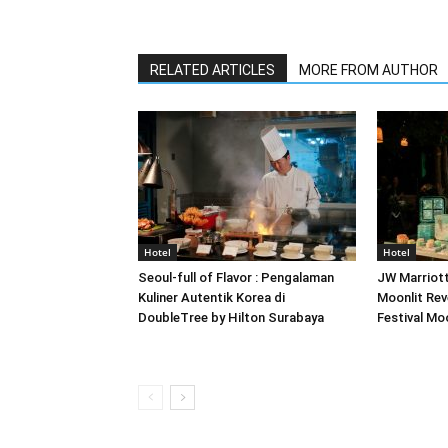
RELATED ARTICLES
MORE FROM AUTHOR
Hotel
Hotel
Seoul-full of Flavor : Pengalaman
JW Marriot
Kuliner Autentik Korea di
Moonlit Rev
DoubleTree by Hilton Surabaya
Festival M