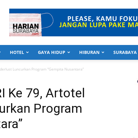
HOTEL
GAYA HIDUP
HIBURAN
SURABAYA
nderlust Luncurkan Program “Gempita Nusantara”
 Ke 79, Artotel
urkan Program
ara”