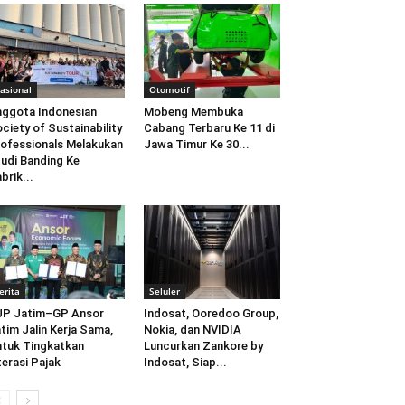
asional
Otomotif
ggota Indonesian
Mobeng Membuka
ciety of Sustainability
Cabang Terbaru Ke 11 di
ofessionals Melakukan
Jawa Timur Ke 30...
udi Banding Ke
brik...
erita
Seluler
JP Jatim–GP Ansor
Indosat, Ooredoo Group,
tim Jalin Kerja Sama,
Nokia, dan NVIDIA
tuk Tingkatkan
Luncurkan Zankore by
terasi Pajak
Indosat, Siap...