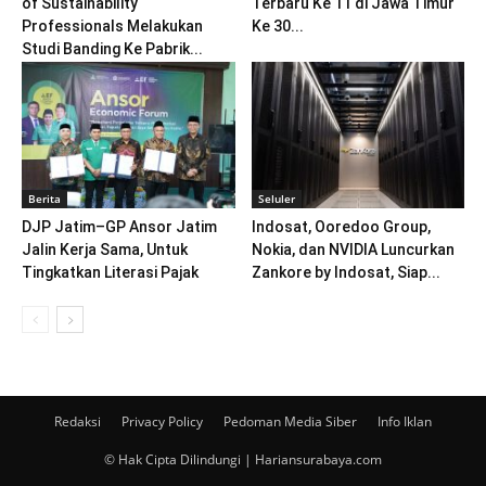
of Sustainability
Terbaru Ke 11 di Jawa Timur
Professionals Melakukan
Ke 30...
Studi Banding Ke Pabrik...
Berita
Seluler
DJP Jatim–GP Ansor Jatim
Indosat, Ooredoo Group,
Jalin Kerja Sama, Untuk
Nokia, dan NVIDIA Luncurkan
Tingkatkan Literasi Pajak
Zankore by Indosat, Siap...
Redaksi
Privacy Policy
Pedoman Media Siber
Info Iklan
© Hak Cipta Dilindungi | Hariansurabaya.com