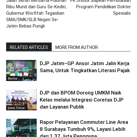
Jalan Sehat Bersama Puluhan
FK Unusa Siapkan Pembukaan
Ribu Murid dan Guru Se-Kediri,
Program Pendidikan Dokter
Gubernur Khofifah Tegaskan
Spesialis
SMA/SMK/SLB Negeri Se-
Jatim Bebas Pungli
RELATED ARTICLES
MORE FROM AUTHOR
DJP Jatim–GP Ansor Jatim Jalin Kerja
Sama, Untuk Tingkatkan Literasi Pajak
Berita
DJP dan BPOM Dorong UMKM Naik
Kelas melalui Integrasi Coretax DJP
dan Layanan Publik
Jawa Timur
Rapor Pelayanan Commuter Line Area
8 Surabaya Tumbuh 9%, Layani Lebih
dari 1,37 Juta Pengguna
Jawa Timur