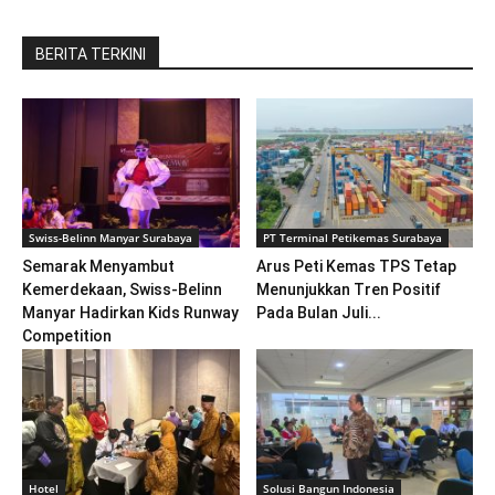
BERITA TERKINI
Swiss-Belinn Manyar Surabaya
PT Terminal Petikemas Surabaya
Semarak Menyambut
Arus Peti Kemas TPS Tetap
Kemerdekaan, Swiss-Belinn
Menunjukkan Tren Positif
Manyar Hadirkan Kids Runway
Pada Bulan Juli...
Competition
Hotel
Solusi Bangun Indonesia