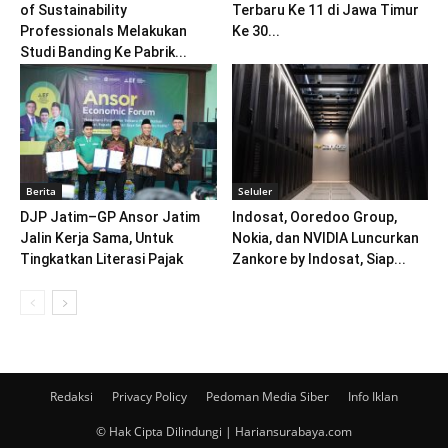
of Sustainability
Terbaru Ke 11 di Jawa Timur
Professionals Melakukan
Ke 30...
Studi Banding Ke Pabrik...
Berita
Seluler
DJP Jatim–GP Ansor Jatim
Indosat, Ooredoo Group,
Jalin Kerja Sama, Untuk
Nokia, dan NVIDIA Luncurkan
Tingkatkan Literasi Pajak
Zankore by Indosat, Siap...
Redaksi
Privacy Policy
Pedoman Media Siber
Info Iklan
© Hak Cipta Dilindungi | Hariansurabaya.com