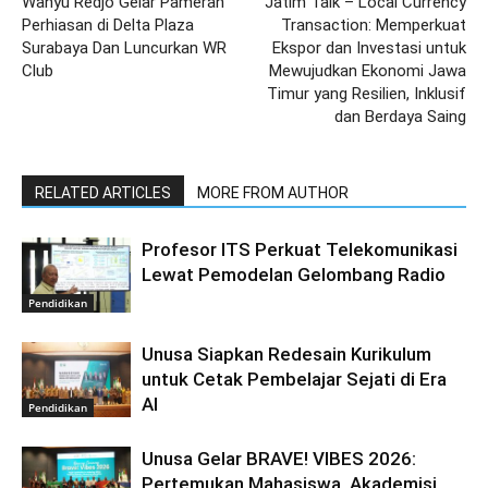
Wahyu Redjo Gelar Pameran
Jatim Talk – Local Currency
Perhiasan di Delta Plaza
Transaction: Memperkuat
Surabaya Dan Luncurkan WR
Ekspor dan Investasi untuk
Club
Mewujudkan Ekonomi Jawa
Timur yang Resilien, Inklusif
dan Berdaya Saing
RELATED ARTICLES
MORE FROM AUTHOR
Profesor ITS Perkuat Telekomunikasi
Lewat Pemodelan Gelombang Radio
Pendidikan
Unusa Siapkan Redesain Kurikulum
untuk Cetak Pembelajar Sejati di Era
AI
Pendidikan
Unusa Gelar BRAVE! VIBES 2026:
Pertemukan Mahasiswa, Akademisi,