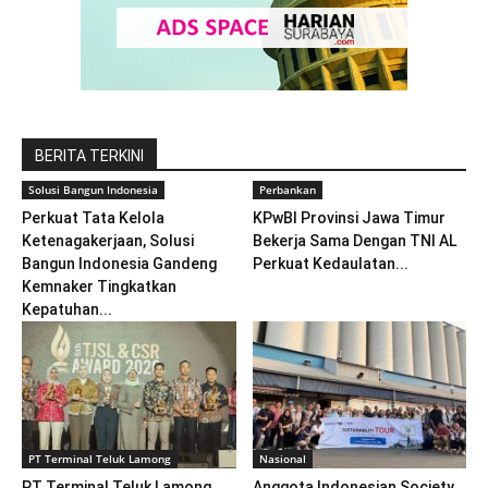
BERITA TERKINI
Solusi Bangun Indonesia
Perbankan
Perkuat Tata Kelola
KPwBI Provinsi Jawa Timur
Ketenagakerjaan, Solusi
Bekerja Sama Dengan TNI AL
Bangun Indonesia Gandeng
Perkuat Kedaulatan...
Kemnaker Tingkatkan
Kepatuhan...
PT Terminal Teluk Lamong
Nasional
PT Terminal Teluk Lamong
Anggota Indonesian Society