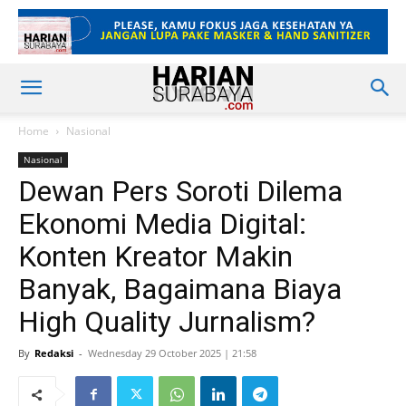
Home
Nasional
Nasional
‎Dewan Pers Soroti Dilema
Ekonomi Media Digital:
Konten Kreator Makin
Banyak, Bagaimana Biaya
High Quality Jurnalism?
By
Redaksi
-
Wednesday 29 October 2025 | 21:58