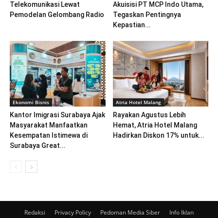
Telekomunikasi Lewat
Akuisisi PT MCP Indo Utama,
Pemodelan Gelombang Radio
Tegaskan Pentingnya
Kepastian...
Ekonomi Bisnis
Atria Hotel Malang
Kantor Imigrasi Surabaya Ajak
Rayakan Agustus Lebih
Masyarakat Manfaatkan
Hemat, Atria Hotel Malang
Kesempatan Istimewa di
Hadirkan Diskon 17% untuk...
Surabaya Great...
Redaksi
Privacy Policy
Pedoman Media Siber
Info Iklan