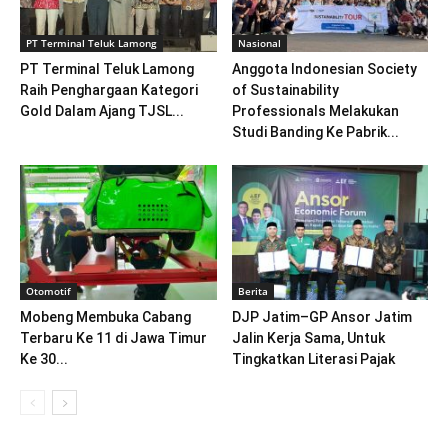
PT Terminal Teluk Lamong
Nasional
PT Terminal Teluk Lamong
Anggota Indonesian Society
Raih Penghargaan Kategori
of Sustainability
Gold Dalam Ajang TJSL...
Professionals Melakukan
Studi Banding Ke Pabrik...
Otomotif
Berita
Mobeng Membuka Cabang
DJP Jatim–GP Ansor Jatim
Terbaru Ke 11 di Jawa Timur
Jalin Kerja Sama, Untuk
Ke 30...
Tingkatkan Literasi Pajak