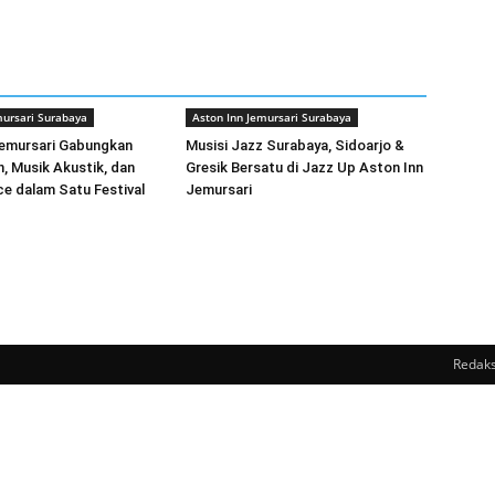
mursari Surabaya
Aston Inn Jemursari Surabaya
Jemursari Gabungkan
Musisi Jazz Surabaya, Sidoarjo &
, Musik Akustik, dan
Gresik Bersatu di Jazz Up Aston Inn
ce dalam Satu Festival
Jemursari
Redaks