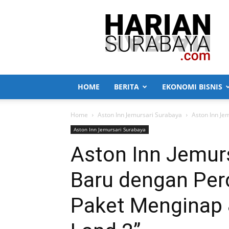
Harian
Surabaya
HOME
BERITA
EKONOMI BISNIS
Home
Aston Inn Jemursari Surabaya
Aston Inn Je
Aston Inn Jemursari Surabaya
Aston Inn Jemur
Baru dengan Perc
Paket Menginap 