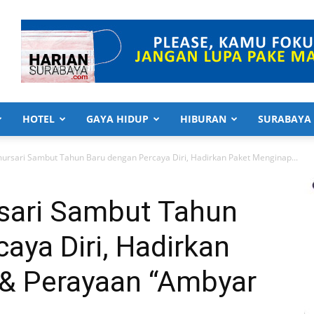
HOTEL
GAYA HIDUP
HIBURAN
SURABAYA
mursari Sambut Tahun Baru dengan Percaya Diri, Hadirkan Paket Menginap...
sari Sambut Tahun
aya Diri, Hadirkan
& Perayaan “Ambyar