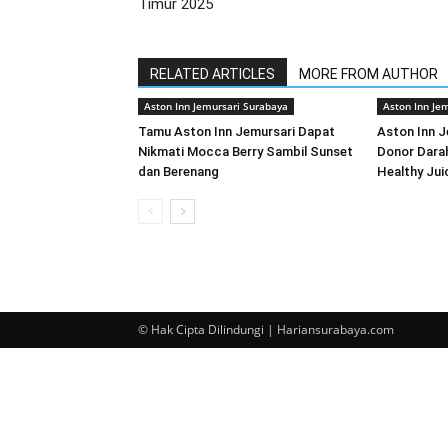
Timur 2025
RELATED ARTICLES
MORE FROM AUTHOR
Aston Inn Jemursari Surabaya
Aston Inn Je
Tamu Aston Inn Jemursari Dapat
Aston Inn 
Nikmati Mocca Berry Sambil Sunset
Donor Darah
dan Berenang
Healthy Jui
© Hak Cipta Dilindungi | Hariansurabaya.com