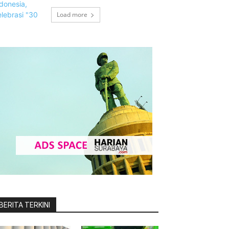
Load more
BERITA TERKINI