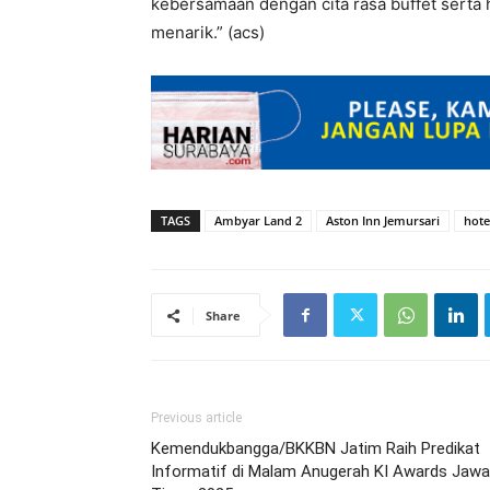
kebersamaan dengan cita rasa buffet serta 
menarik.” (acs)
TAGS
Ambyar Land 2
Aston Inn Jemursari
hote
Share
Previous article
Kemendukbangga/BKKBN Jatim Raih Predikat
Informatif di Malam Anugerah KI Awards Jawa