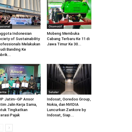
asional
Otomotif
ggota Indonesian
Mobeng Membuka
ciety of Sustainability
Cabang Terbaru Ke 11 di
ofessionals Melakukan
Jawa Timur Ke 30...
udi Banding Ke
brik...
erita
Seluler
JP Jatim–GP Ansor
Indosat, Ooredoo Group,
tim Jalin Kerja Sama,
Nokia, dan NVIDIA
tuk Tingkatkan
Luncurkan Zankore by
terasi Pajak
Indosat, Siap...