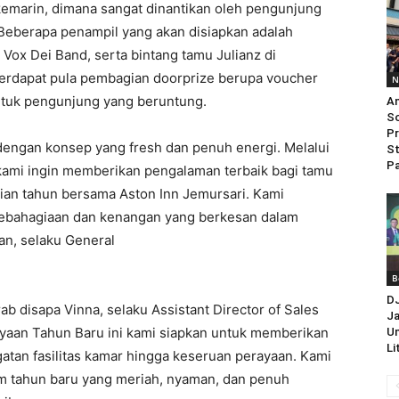
kemarin, dimana sangat dinantikan oleh pengunjung
Beberapa penampil yang akan disiapkan adalah
Vox Dei Band, serta bintang tamu Julianz di
Terdapat pula pembagian doorprize berupa voucher
N
ntuk pengunjung yang beruntung.
An
So
Pr
engan konsep yang fresh dan penuh energi. Melalui
St
Pa
kami ingin memberikan pengalaman terbaik bagi tamu
an tahun bersama Aston Inn Jemursari. Kami
kebahagiaan dan kenangan yang berkesan dalam
an, selaku General
B
D
b disapa Vinna, selaku Assistant Director of Sales
Ja
aan Tahun Baru ini kami siapkan untuk memberikan
Un
Li
gatan fasilitas kamar hingga keseruan perayaan. Kami
 tahun baru yang meriah, nyaman, dan penuh