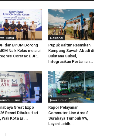
awa Timur
Nasional
JP dan BPOM Dorong
Pupuk Kaltim Resmikan
KM Naik Kelas melalui
Kampung Sawah Abadi di
tegrasi Coretax DJP...
Bulutana Sulsel,
Integrasikan Pertanian...
konomi Bisnis
Jawa Timur
rabaya Great Expo
Rapor Pelayanan
26 Resmi Dibuka Hari
Commuter Line Area 8
i, Wali Kota Eri...
Surabaya Tumbuh 9%,
Layani Lebih...