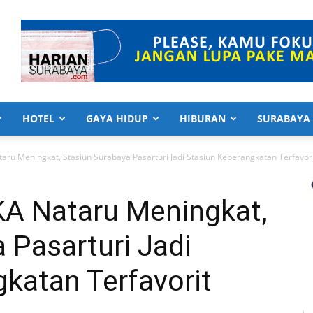
HOTEL
GAYA HIDUP
HIBURAN
SURABAYA
taru Meningkat, Stasiun Surabaya Pasarturi Jadi Stasiun Keberangkatan Terfavor
KA Nataru Meningkat,
 Pasarturi Jadi
katan Terfavorit