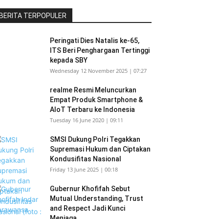
BERITA TERPOPULER
Peringati Dies Natalis ke-65,
ITS Beri Penghargaan Tertinggi
kepada SBY
Wednesday 12 November 2025 | 07:27
realme Resmi Meluncurkan
Empat Produk Smartphone &
AIoT Terbaru ke Indonesia
Tuesday 16 June 2020 | 09:11
SMSI Dukung Polri Tegakkan
Supremasi Hukum dan Ciptakan
Kondusifitas Nasional
Friday 13 June 2025 | 00:18
Gubernur Khofifah Sebut
Mutual Understanding, Trust
and Respect Jadi Kunci
Menjaga...