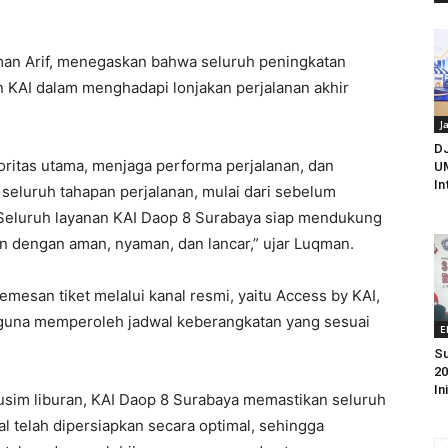
an Arif, menegaskan bahwa seluruh peningkatan
n KAI dalam menghadapi lonjakan perjalanan akhir
J
D
ritas utama, menjaga performa perjalanan, dan
UM
In
eluruh tahapan perjalanan, mulai dari sebelum
. Seluruh layanan KAI Daop 8 Surabaya siap mendukung
n dengan aman, nyaman, dan lancar,” ujar Luqman.
esan tiket melalui kanal resmi, yaitu Access by KAI,
i, guna memperoleh jadwal keberangkatan yang sesuai
E
Su
20
In
usim liburan, KAI Daop 8 Surabaya memastikan seluruh
 telah dipersiapkan secara optimal, sehingga