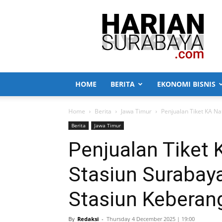
Harian
Surabaya
HOME
BERITA
EKONOMI BISNIS
Home
Berita
Jawa Timur
Penjualan Tiket KA Na
Berita
Jawa Timur
Penjualan Tiket 
Stasiun Surabaya
Stasiun Keberang
By
Redaksi
-
Thursday 4 December 2025 | 19:00