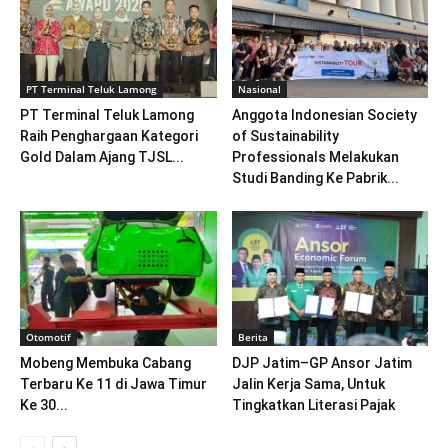
PT Terminal Teluk Lamong
Nasional
PT Terminal Teluk Lamong
Anggota Indonesian Society
Raih Penghargaan Kategori
of Sustainability
Gold Dalam Ajang TJSL...
Professionals Melakukan
Studi Banding Ke Pabrik...
Otomotif
Berita
Mobeng Membuka Cabang
DJP Jatim–GP Ansor Jatim
Terbaru Ke 11 di Jawa Timur
Jalin Kerja Sama, Untuk
Ke 30...
Tingkatkan Literasi Pajak