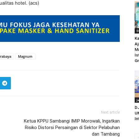
litas hotel. (acs)
E
Ka
Aj
M
Is
urabaya
Magnum
Gr
J
D
Next article
UM
In
Ketua KPPU Sambangi IMIP Morowali, Ingatkan
Risiko Distorsi Persaingan di Sektor Pelabuhan
dan Tambang