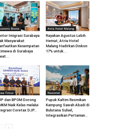
konomi Bisnis
Atria Hotel Malang
ntor Imigrasi Surabaya
Rayakan Agustus Lebih
ak Masyarakat
Hemat, Atria Hotel
anfaatkan Kesempatan
Malang Hadirkan Diskon
timewa di Surabaya
17% untuk...
eat...
awa Timur
Nasional
JP dan BPOM Dorong
Pupuk Kaltim Resmikan
KM Naik Kelas melalui
Kampung Sawah Abadi di
tegrasi Coretax DJP...
Bulutana Sulsel,
Integrasikan Pertanian...