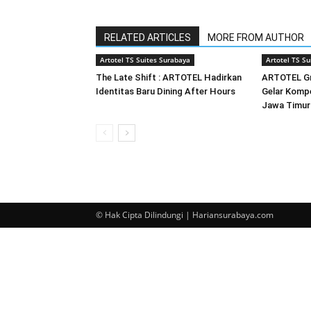
RELATED ARTICLES
MORE FROM AUTHOR
Artotel TS Suites Surabaya
Artotel TS Su
The Late Shift : ARTOTEL Hadirkan
ARTOTEL Gr
Identitas Baru Dining After Hours
Gelar Kompe
Jawa Timur
© Hak Cipta Dilindungi | Hariansurabaya.com