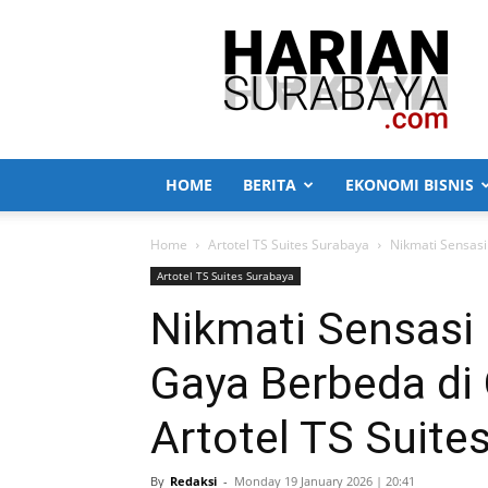
Harian
Surabaya
HOME
BERITA
EKONOMI BISNIS
Home
Artotel TS Suites Surabaya
Nikmati Sensas
Artotel TS Suites Surabaya
Nikmati Sensas
Gaya Berbeda di
Artotel TS Suite
By
Redaksi
-
Monday 19 January 2026 | 20:41