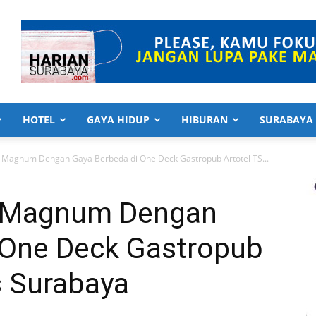
HOTEL
GAYA HIDUP
HIBURAN
SURABAYA
i Magnum Dengan Gaya Berbeda di One Deck Gastropub Artotel TS...
i Magnum Dengan
 One Deck Gastropub
s Surabaya