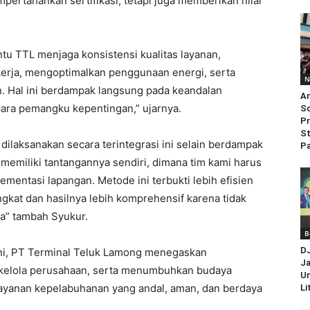
mpertahankan sertifikasi, tetapi juga memberikan nilai
tu TTL menjaga konsistensi kualitas layanan,
erja, mengoptimalkan penggunaan energi, serta
N
 Hal ini berdampak langsung pada keandalan
An
ara pemangku kepentingan,” ujarnya.
So
Pr
St
dilaksanakan secara terintegrasi ini selain berdampak
Pa
 memiliki tantangannya sendiri, dimana tim kami harus
mentasi lapangan. Metode ini terbukti lebih efisien
ingkat dan hasilnya lebih komprehensif karena tidak
ya” tambah Syukur.
B
D
 ini, PT Terminal Teluk Lamong menegaskan
Ja
 kelola perusahaan, serta menumbuhkan budaya
Un
ayanan kepelabuhanan yang andal, aman, dan berdaya
Li