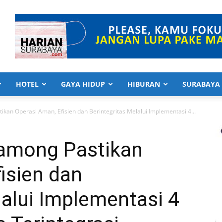
HOTEL
GAYA HIDUP
HIBURAN
SURABAYA
ikan Operasi Aman, Efisien dan Berintegritas Melalui Implementasi 4...
Lamong Pastikan
isien dan
lalui Implementasi 4