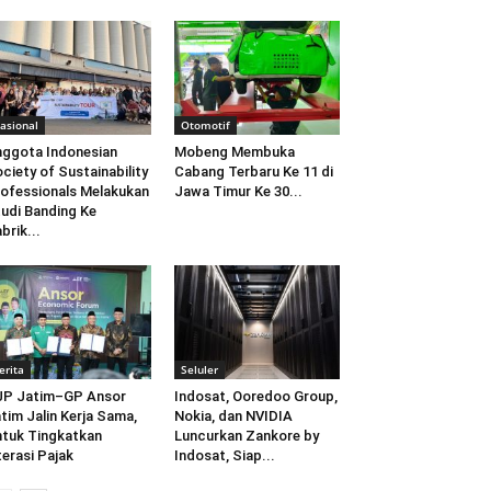
asional
Otomotif
ggota Indonesian
Mobeng Membuka
ciety of Sustainability
Cabang Terbaru Ke 11 di
ofessionals Melakukan
Jawa Timur Ke 30...
udi Banding Ke
brik...
erita
Seluler
JP Jatim–GP Ansor
Indosat, Ooredoo Group,
tim Jalin Kerja Sama,
Nokia, dan NVIDIA
tuk Tingkatkan
Luncurkan Zankore by
terasi Pajak
Indosat, Siap...