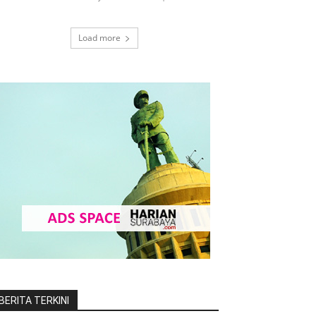
Load more
BERITA TERKINI