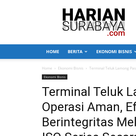
Harian
Surabaya
HOME
BERITA
EKONOMI BISNIS
Home
Ekonomi Bisnis
Terminal Teluk Lamong Past
Ekonomi Bisnis
Terminal Teluk 
Operasi Aman, Ef
Berintegritas Me